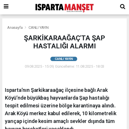
Anasayfa
CANLI YAYIN
ŞARKİKARAAĞAÇ'TA ŞAP
HASTALIĞI ALARMI
CANLI YAYIN
09.08.2025 - 15:09, Güncelleme: 11.08.2025 - 18:03
Isparta’nın Şarkikaraağaç ilçesine bağlı Arak
Köyü’nde büyükbaş hayvanlarda Şap hastalığı
tespit edilmesi üzerine bölge karantinaya alındı.
Arak Köyü merkez kabul edilerek, 10 kilometrelik
yarıçap içinde kesim amaçlı sevkler dışında tüm
hayvan hareketleri yasaklandı.