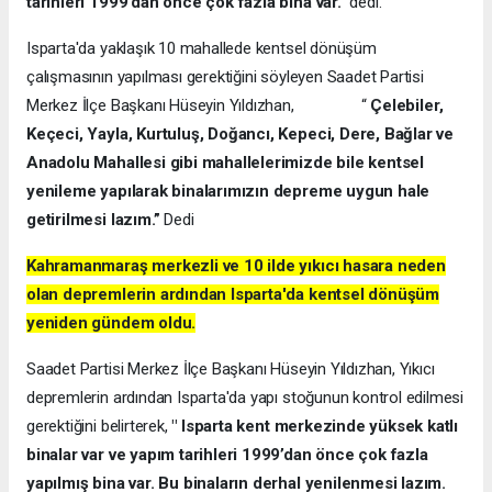
tarihleri 1999’dan önce çok fazla bina var.”
dedi.
Isparta'da yaklaşık 10 mahallede kentsel dönüşüm
çalışmasının yapılması gerektiğini söyleyen Saadet Partisi
Merkez İlçe Başkanı Hüseyin Yıldızhan, “
Çelebiler,
Keçeci, Yayla, Kurtuluş, Doğancı, Kepeci, Dere, Bağlar ve
Anadolu Mahallesi gibi mahallelerimizde bile kentsel
yenileme yapılarak binalarımızın depreme uygun hale
getirilmesi lazım.”
Dedi
Kahramanmaraş merkezli ve 10 ilde yıkıcı hasara neden
olan depremlerin ardından Isparta'da kentsel dönüşüm
yeniden gündem oldu.
Saadet Partisi Merkez İlçe Başkanı Hüseyin Yıldızhan, Yıkıcı
depremlerin ardından Isparta'da yapı stoğunun kontrol edilmesi
gerektiğini belirterek,
" Isparta kent merkezinde yüksek katlı
binalar var ve yapım tarihleri 1999’dan önce çok fazla
yapılmış bina var. Bu binaların derhal yenilenmesi lazım.