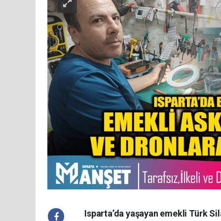
​Isparta’da yaşayan emekli Türk S