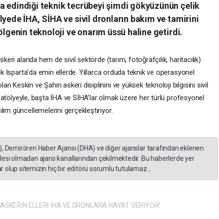
a edindiği teknik tecrübeyi şimdi gökyüzünün çelik
lyede İHA, SİHA ve sivil dronların bakım ve tamirini
ölgenin teknoloji ve onarım üssü haline getirdi.
skeri alanda hem de sivil sektörde (tarım, fotoğrafçılık, haritacılık)
tık Isparta’da emin ellerde. Yıllarca orduda teknik ve operasyonel
 Keskin ve Şahin askeri disiplinini ve yüksek teknoloji bilgisini sivil
arı atölyeyle, başta İHA ve SİHA’lar olmak üzere her türlü profesyonel
lım güncellemelerini gerçekleştiriyor.
), Demirören Haber Ajansı (DHA) ve diğer ajanslar tarafından eklenen
lesi olmadan ajans kanallarından çekilmektedir. Bu haberlerde yer
 olup sitemizin hiç bir editörü sorumlu tutulamaz...
İ ASKERİN ELLERİ İHA VE DRONLARA HAYAT VERİYOR!