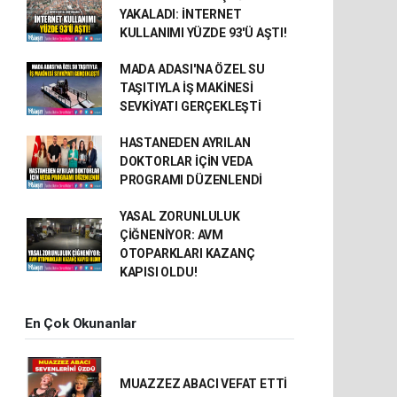
YAKALADI: İNTERNET
KULLANIMI YÜZDE 93'Ü AŞTI!
MADA ADASI'NA ÖZEL SU
TAŞITIYLA İŞ MAKİNESİ
SEVKİYATI GERÇEKLEŞTİ
HASTANEDEN AYRILAN
DOKTORLAR İÇİN VEDA
PROGRAMI DÜZENLENDİ
YASAL ZORUNLULUK
ÇİĞNENİYOR: AVM
OTOPARKLARI KAZANÇ
KAPISI OLDU!
En Çok Okunanlar
MUAZZEZ ABACI VEFAT ETTİ