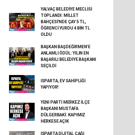
YALVAÇ BELEDİYE MECLİSİ
TOPLANDI: MİLLET
BAHÇESİ'NDE ÇAY 5 TL,
ÖĞRENCİ YURDU 4 BİN TL
OLDU
BAŞKAN BAŞDEĞİRMEN’E
ANLAMLI ÖDÜL: YILIN EN
BAŞARILI BELEDİYE BAŞKANI
SEÇİLDİ
ISPARTA, EV SAHİPLİĞİ
YAPIYOR!
YENİ PARTİ MERKEZ İLÇE
BAŞKANI MUSTAFA
DÜLGERBAKİ: KAPIMIZ
HERKESE AÇIK
ISPARTA DİJİTAL ÇAĞI