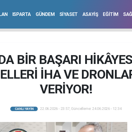
İLAN
ISPARTA
GÜNDEM
SİYASET
ASAYİŞ
EĞİTİM
SAĞ
DA BİR BAŞARI HİKÂYES
 ELLERİ İHA VE DRONLA
VERİYOR!
22.06.2026 - 23:57, Güncelleme: 24.06.2026 - 12:34
CANLI YAYIN