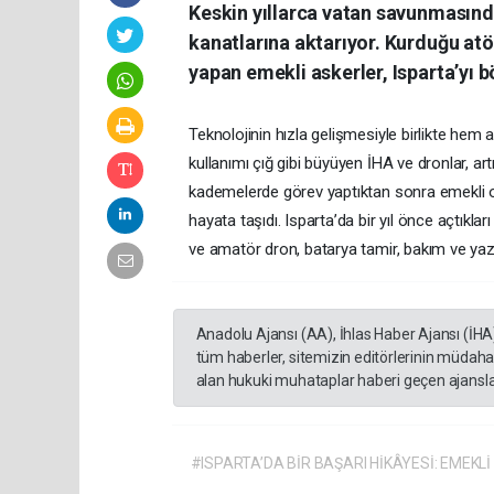
Keskin yıllarca vatan savunmasınd
kanatlarına aktarıyor. Kurduğu atö
yapan emekli askerler, Isparta’yı b
​Teknolojinin hızla gelişmesiyle birlikte hem a
kullanımı çığ gibi büyüyen İHA ve dronlar, ar
kademelerde görev yaptıktan sonra emekli olan
hayata taşıdı. Isparta’da bir yıl önce açtıkl
ve amatör dron, batarya tamir, bakım ve yazı
Anadolu Ajansı (AA), İhlas Haber Ajansı (İHA
tüm haberler, sitemizin editörlerinin müdaha
alan hukuki muhataplar haberi geçen ajanslar
#ISPARTA’DA BİR BAŞARI HİKÂYESİ: EMEKL