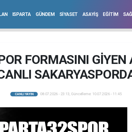
İLAN
ISPARTA
GÜNDEM
SİYASET
ASAYİŞ
EĞİTİM
SAĞ
POR FORMASINI GİYEN
CANLI SAKARYASPORD
08.07.2026 - 23:13, Güncelleme: 10.07.2026 - 11:45
CANLI YAYIN