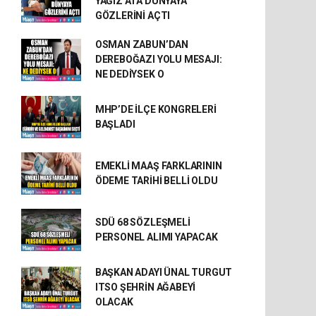
YAĞIZ ATA DÜNYAYA
GÖZLERİNİ AÇTI
OSMAN ZABUN’DAN
DEREBOĞAZI YOLU MESAJI:
NE DEDİYSEK O
MHP’DE İLÇE KONGRELERİ
BAŞLADI
EMEKLİ MAAŞ FARKLARININ
ÖDEME TARİHİ BELLİ OLDU
SDÜ 68 SÖZLEŞMELİ
PERSONEL ALIMI YAPACAK
BAŞKAN ADAYI ÜNAL TURGUT
ITSO ŞEHRİN AĞABEYİ
OLACAK