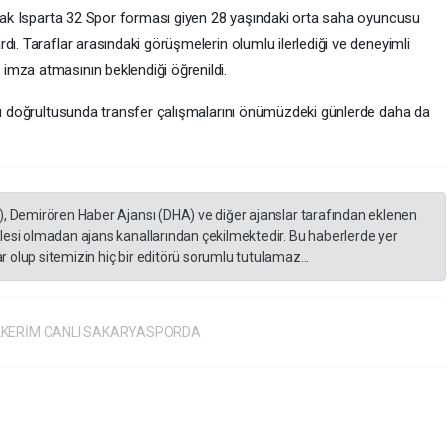
larak Isparta 32 Spor forması giyen 28 yaşındaki orta saha oyuncusu
dı. Taraflar arasındaki görüşmelerin olumlu ilerlediği ve deneyimli
imza atmasının beklendiği öğrenildi.
poru doğrultusunda transfer çalışmalarını önümüzdeki günlerde daha da
), Demirören Haber Ajansı (DHA) ve diğer ajanslar tarafından eklenen
lesi olmadan ajans kanallarından çekilmektedir. Bu haberlerde yer
 olup sitemizin hiç bir editörü sorumlu tutulamaz...
LKERİM CANLI SAKARYASPORDA