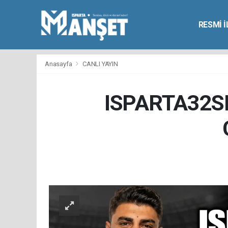
RESMİ 
Anasayfa
CANLI YAYIN
ISPARTA32S