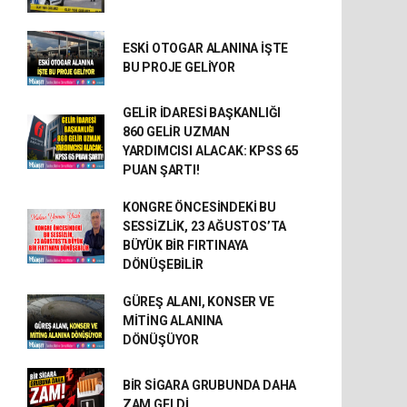
ESKİ OTOGAR ALANINA İŞTE
BU PROJE GELİYOR
GELİR İDARESİ BAŞKANLIĞI
860 GELİR UZMAN
YARDIMCISI ALACAK: KPSS 65
PUAN ŞARTI!
KONGRE ÖNCESİNDEKİ BU
SESSİZLİK, 23 AĞUSTOS’TA
BÜYÜK BİR FIRTINAYA
DÖNÜŞEBİLİR
GÜREŞ ALANI, KONSER VE
MİTİNG ALANINA
DÖNÜŞÜYOR
BİR SİGARA GRUBUNDA DAHA
ZAM GELDİ