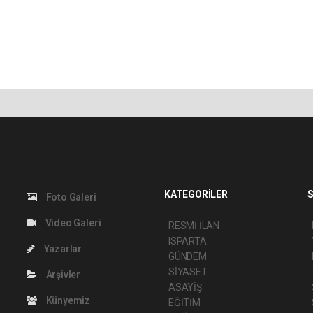
KATEGORİLER
S
Foto Galeri
Video Galeri
RESMİ İLAN
ISPARTA
Yazarlar
GÜNDEM
SİYASET
Arşivler
ASAYİŞ
Künyemiz
EĞİTİM