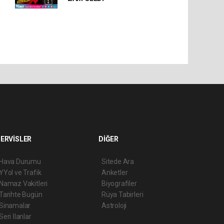
ERVİSLER
DİĞER
Hava Durumu
Sitede Ara
YYol ve Trafik
Anketler
Namaz Vakitleri
Biyografiler
Tarihte Bugün
Rüya Tabirleri
Sinamalar
Astroloji
Seri İlanlar