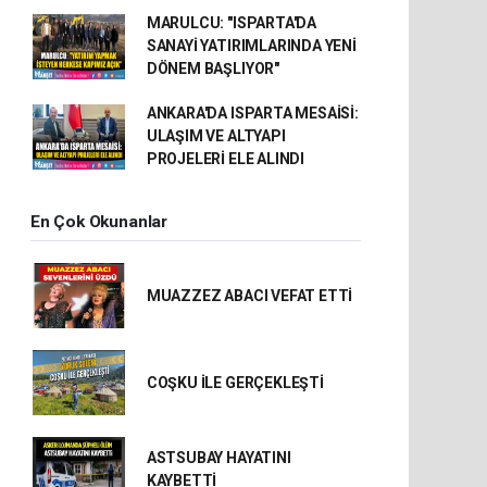
MARULCU: "ISPARTA'DA
SANAYİ YATIRIMLARINDA YENİ
DÖNEM BAŞLIYOR"
ANKARA'DA ISPARTA MESAİSİ:
ULAŞIM VE ALTYAPI
PROJELERİ ELE ALINDI
En Çok Okunanlar
MUAZZEZ ABACI VEFAT ETTİ
COŞKU İLE GERÇEKLEŞTİ
ASTSUBAY HAYATINI
KAYBETTİ