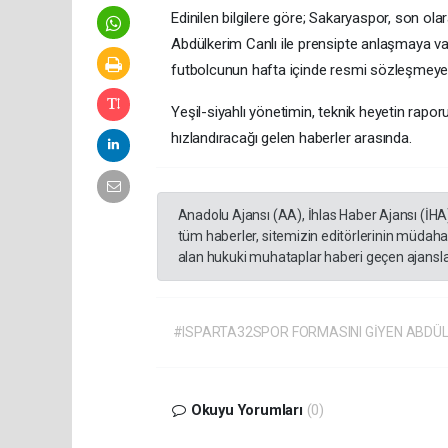
​Edinilen bilgilere göre; Sakaryaspor, son o
Abdülkerim Canlı ile prensipte anlaşmaya var
futbolcunun hafta içinde resmi sözleşmeye 
​Yeşil-siyahlı yönetimin, teknik heyetin ra
hızlandıracağı gelen haberler arasında.
Anadolu Ajansı (AA), İhlas Haber Ajansı (İHA
tüm haberler, sitemizin editörlerinin müdaha
alan hukuki muhataplar haberi geçen ajanslar
#ISPARTA32SPOR FORMASINI GİYEN ABDÜ
Okuyu Yorumları
(0)