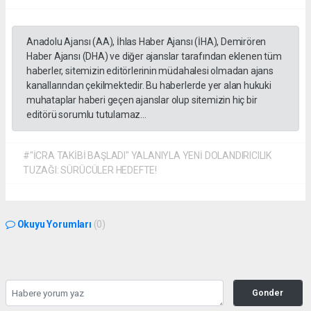
Anadolu Ajansı (AA), İhlas Haber Ajansı (İHA), Demirören
Haber Ajansı (DHA) ve diğer ajanslar tarafından eklenen tüm
haberler, sitemizin editörlerinin müdahalesi olmadan ajans
kanallarından çekilmektedir. Bu haberlerde yer alan hukuki
muhataplar haberi geçen ajanslar olup sitemizin hiç bir
editörü sorumlu tutulamaz...
#"İCRA TAKİBİ BAŞLADI" YALANIYLA YENİ DOLANDIRICILIK
TUZAĞI: SÜRÜCÜLER HEDEFTE!
Okuyu Yorumları
(0)
Gonder