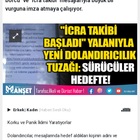
borcu" ve "icra takibi" mesajlarıyla büyük bir
vurguna imza atmaya çalışıyor.
Erkek
|
Kadın
(Haberi Sesli Oku)
​Korku ve Panik İklimi Yaratıyorlar
​Dolandırıcılar, mesajlarında hedef aldıkları kişinin adını ve