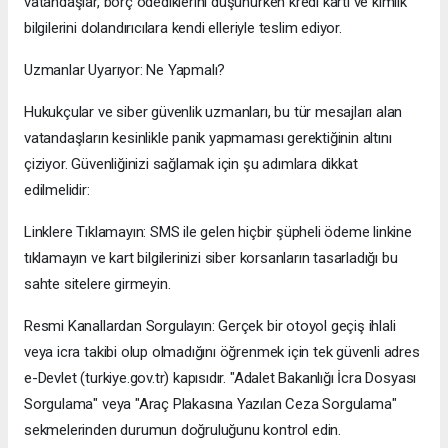
vatandaşlar, borç ödediklerini düşünürken kredi kartı ve kimlik
bilgilerini dolandırıcılara kendi elleriyle teslim ediyor.
​Uzmanlar Uyarıyor: Ne Yapmalı?
​Hukukçular ve siber güvenlik uzmanları, bu tür mesajları alan
vatandaşların kesinlikle panik yapmaması gerektiğinin altını
çiziyor. Güvenliğinizi sağlamak için şu adımlara dikkat
edilmelidir:
​Linklere Tıklamayın: SMS ile gelen hiçbir şüpheli ödeme linkine
tıklamayın ve kart bilgilerinizi siber korsanların tasarladığı bu
sahte sitelere girmeyin.
​Resmi Kanallardan Sorgulayın: Gerçek bir otoyol geçiş ihlali
veya icra takibi olup olmadığını öğrenmek için tek güvenli adres
e-Devlet (turkiye.gov.tr) kapısıdır. "Adalet Bakanlığı İcra Dosyası
Sorgulama" veya "Araç Plakasına Yazılan Ceza Sorgulama"
sekmelerinden durumun doğruluğunu kontrol edin.