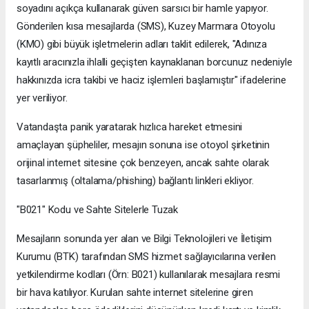
soyadını açıkça kullanarak güven sarsıcı bir hamle yapıyor.
Gönderilen kısa mesajlarda (SMS), Kuzey Marmara Otoyolu
(KMO) gibi büyük işletmelerin adları taklit edilerek, "Adınıza
kayıtlı aracınızla ihlalli geçişten kaynaklanan borcunuz nedeniyle
hakkınızda icra takibi ve haciz işlemleri başlamıştır" ifadelerine
yer veriliyor.
​Vatandaşta panik yaratarak hızlıca hareket etmesini
amaçlayan şüpheliler, mesajın sonuna ise otoyol şirketinin
orijinal internet sitesine çok benzeyen, ancak sahte olarak
tasarlanmış (oltalama/phishing) bağlantı linkleri ekliyor.
​"B021" Kodu ve Sahte Sitelerle Tuzak
​Mesajların sonunda yer alan ve Bilgi Teknolojileri ve İletişim
Kurumu (BTK) tarafından SMS hizmet sağlayıcılarına verilen
yetkilendirme kodları (Örn: B021) kullanılarak mesajlara resmi
bir hava katılıyor. Kurulan sahte internet sitelerine giren