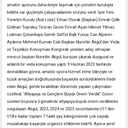
amatör sporunu daha ileriye taşımak için yönetim kuruluyla
birlikte var güçleriyle çalışacaklarının sözünü verdi. ​İşte Yeni
Yönetim Kurulu (Asil Liste): ​Erhan Oturak (Başkan) ​Emrah Çelik ​
Gökhan Toprakçı ​Tezcan Gezer ​Emrah Aşan ​Hikmet Yılmaz ​
Lokman Çobankaya ​Semih Saffet Ballı ​Yunus Can ​Alperen
Aydemir ​Mehmet Kuman ​Eski Başkan Nurettin Akgül’den Veda
ve Teşekkür Konuşması ​Kongrede yeniden aday olmayan
mevcut başkan Nurettin Akgül, kürsüye çıkarak duygusal ve
anlamlı bir veda konuşması yaptı. 9 Haziran 2023 tarihinde
devraldıkları görevi, amatör spora hizmet etme bilinciyle ve
tüzük amaçları doğrultusunda başarıyla sürdürdüklerini ifade
eden Akgül, geride bıraktıkları dönemde yapılan çalışmaları
özetledi. ​"Altyapıya ve Gençlere Büyük Önem Verdik" Görev
süreleri boyunca il genelinde altyapıya büyük önem verdiklerini
vurgulayan Akgül; 2023, 2024 ve 2025 sezonlarında U11'den
U18'e kadar toplam 7 farklı yaş kategorisinde çok sayıda
müsabakayı başarıyla organize ettiklerini belirtti. Ayrıca yerel