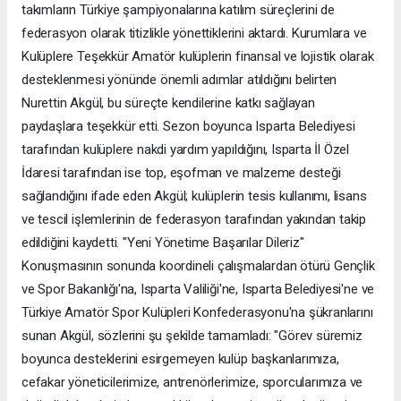
takımların Türkiye şampiyonalarına katılım süreçlerini de
federasyon olarak titizlikle yönettiklerini aktardı. ​Kurumlara ve
Kulüplere Teşekkür Amatör kulüplerin finansal ve lojistik olarak
desteklenmesi yönünde önemli adımlar atıldığını belirten
Nurettin Akgül, bu süreçte kendilerine katkı sağlayan
paydaşlara teşekkür etti. Sezon boyunca Isparta Belediyesi
tarafından kulüplere nakdi yardım yapıldığını, Isparta İl Özel
İdaresi tarafından ise top, eşofman ve malzeme desteği
sağlandığını ifade eden Akgül; kulüplerin tesis kullanımı, lisans
ve tescil işlemlerinin de federasyon tarafından yakından takip
edildiğini kaydetti. ​"Yeni Yönetime Başarılar Dileriz"
Konuşmasının sonunda koordineli çalışmalardan ötürü Gençlik
ve Spor Bakanlığı'na, Isparta Valiliği'ne, Isparta Belediyesi'ne ve
Türkiye Amatör Spor Kulüpleri Konfederasyonu'na şükranlarını
sunan Akgül, sözlerini şu şekilde tamamladı: ​"Görev süremiz
boyunca desteklerini esirgemeyen kulüp başkanlarımıza,
cefakar yöneticilerimize, antrenörlerimize, sporcularımıza ve