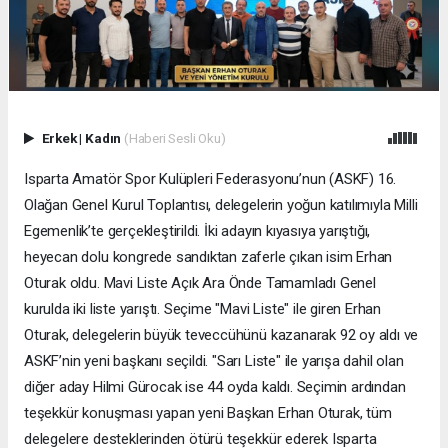
Erkek
|
Kadın
(Haberi Sesli Oku)
Isparta Amatör Spor Kulüpleri Federasyonu’nun (ASKF) 16.
Olağan Genel Kurul Toplantısı, delegelerin yoğun katılımıyla Milli
Egemenlik’te gerçekleştirildi. İki adayın kıyasıya yarıştığı,
heyecan dolu kongrede sandıktan zaferle çıkan isim Erhan
Oturak oldu. ​Mavi Liste Açık Ara Önde Tamamladı Genel
kurulda iki liste yarıştı. Seçime "Mavi Liste" ile giren Erhan
Oturak, delegelerin büyük teveccühünü kazanarak 92 oy aldı ve
ASKF’nin yeni başkanı seçildi. "Sarı Liste" ile yarışa dahil olan
diğer aday Hilmi Gürocak ise 44 oyda kaldı. ​Seçimin ardından
teşekkür konuşması yapan yeni Başkan Erhan Oturak, tüm
delegelere desteklerinden ötürü teşekkür ederek Isparta