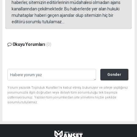
haberler, sitemizin editörlerinin müdahalesi olmadan ajans
kanallarından çekilmektedir. Bu haberlerde yer alan hukuki
muhataplar haberi geçen ajanslar olup sitemizin hiç bir
editörü sorumlu tutulamaz...
Okuyu Yorumları
(0)
Gonder
Yorum yazarak Topluluk Kuralları’nı kabul etmiş bulunuyor ve siteye yaptığınız
yorumunuzla ilgili doğrudan veya dolaylı tüm sorumluluğu tek başınıza
üstleniyorsunuz. Yazılan tüm yorumlardan site yönetimi hiçbir şekilde
sorumlu tutulamaz.