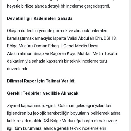
heyetle birlikte alanda detaylı bir inceleme gerçekleştirdi.
​Devletin İlgili Kademeleri Sahada
​Oluşan düdenleri yerinde görmek ve alınacak önlemleri
kararlaştırmak amacıyla; Isparta Valisi Abdullah Erin, DSİ 18.
Bölge Müdürü Osman Erkan, İl Genel Meclis Üyesi
Abdurrahman Sinap ve Bağören Köyü Muhtarı Metin Tokat’ın
da katılımıyla sahada kapsamlı bir teknik inceleme turu
düzenlendi.
Bilimsel Rapor İçin Talimat Verildi:
Gerekli Tedbirler İvedilikle Alınacak
​Ziyaret kapsamında, Eğirdir Gölü’nün geleceğini yakından
ilgilendiren bu jeolojik hareketliliğin boyutlarını belirlemek adına
kritik bir adım atıldı. DSİ Bölge Müdürlüğü başta olmak üzere
ilgili tüm kurumlara, alanda gerekli teknik incelemelerin