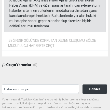
Anadolu Ajansı (AA), İhlas Haber Ajansı (İHA), Demirören
Haber Ajansı (DHA) ve diğer ajanslar tarafından eklenen tüm
haberler, sitemizin editörlerinin müdahalesi olmadan ajans
kanallarından çekilmektedir. Bu haberlerde yer alan hukuki
muhataplar haberi geçen ajanslar olup sitemizin hiç bir
editörü sorumlu tutulamaz...
#EĞİRDİR GÖLÜ’NDE KORKUTAN DÜDEN OLUŞUMU! BÖLGE
MÜDÜRLÜĞÜ HAREKETE GEÇTİ
Okuyu Yorumları
(0)
Gonder
Yorum yazarak Topluluk Kuralları’nı kabul etmiş bulunuyor ve siteye yaptığınız
yorumunuzla ilgili doğrudan veya dolaylı tüm sorumluluğu tek başınıza
üstleniyorsunuz. Yazılan tüm yorumlardan site yönetimi hiçbir şekilde sorumlu