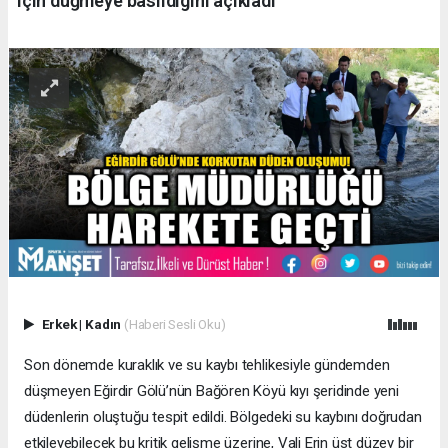
için düğmeye basıldıgini açıkladı
Erkek
|
Kadın
(Haberi Sesli Oku)
​Son dönemde kuraklık ve su kaybı tehlikesiyle gündemden
düşmeyen Eğirdir Gölü’nün Bağören Köyü kıyı şeridinde yeni
düdenlerin oluştuğu tespit edildi. Bölgedeki su kaybını doğrudan
etkileyebilecek bu kritik gelişme üzerine, Vali Erin üst düzey bir