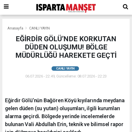
Anasayfa
CANLI YAYIN
EĞİRDİR GÖLÜ’NDE KORKUTAN
DÜDEN OLUŞUMU! BÖLGE
MÜDÜRLÜĞÜ HAREKETE GEÇTİ
CANLI YAYIN
06.07.2026 - 22:49, Güncelleme: 08.07.2026 - 22:23
Eğirdir Gölü’nün Bağören Köyü kıyılarında meydana
gelen düden (su yutan) oluşumları, ilgili kurumları
alarma geçirdi. Bölgede yerinde incelemelerde
bulunan Vali Abdullah Erin, teknik ve bilimsel rapor