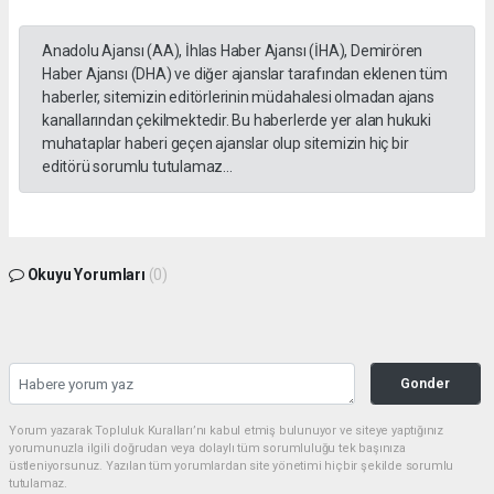
Anadolu Ajansı (AA), İhlas Haber Ajansı (İHA), Demirören
Haber Ajansı (DHA) ve diğer ajanslar tarafından eklenen tüm
haberler, sitemizin editörlerinin müdahalesi olmadan ajans
kanallarından çekilmektedir. Bu haberlerde yer alan hukuki
muhataplar haberi geçen ajanslar olup sitemizin hiç bir
editörü sorumlu tutulamaz...
Okuyu Yorumları
(0)
Gonder
Yorum yazarak Topluluk Kuralları’nı kabul etmiş bulunuyor ve siteye yaptığınız
yorumunuzla ilgili doğrudan veya dolaylı tüm sorumluluğu tek başınıza
üstleniyorsunuz. Yazılan tüm yorumlardan site yönetimi hiçbir şekilde sorumlu
tutulamaz.