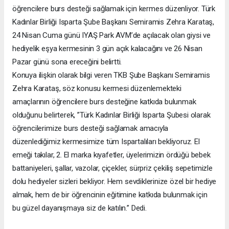
öğrencilere burs desteği sağlamak için kermes düzenliyor. Türk
Kadınlar Birliği Isparta Şube Başkanı Semiramis Zehra Karataş,
24 Nisan Cuma günü IYAŞ Park AVM’de açılacak olan giysi ve
hediyelik eşya kermesinin 3 gün açık kalacağını ve 26 Nisan
Pazar günü sona ereceğini belirtti.
Konuya ilişkin olarak bilgi veren TKB Şube Başkanı Semiramis
Zehra Karataş, söz konusu kermesi düzenlemekteki
amaçlarının öğrencilere burs desteğine katkıda bulunmak
olduğunu belirterek, ”Türk Kadınlar Birliği Isparta Şubesi olarak
öğrencilerimize burs desteği sağlamak amacıyla
düzenlediğimiz kermesimize tüm Ispartalıları bekliyoruz. El
emeği takılar, 2. El marka kıyafetler, üyelerimizin ördüğü bebek
battaniyeleri, şallar, vazolar, çiçekler, sürpriz çekiliş sepetimizle
dolu hediyeler sizleri bekliyor. Hem sevdiklerinize özel bir hediye
almak, hem de bir öğrencinin eğitimine katkıda bulunmak için
bu güzel dayanışmaya siz de katılın.” Dedi.