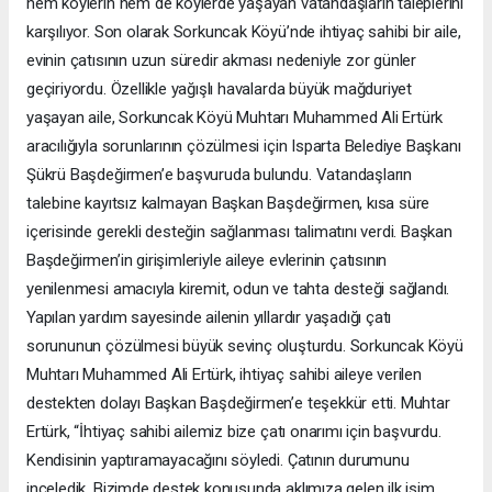
hem köylerin hem de köylerde yaşayan vatandaşların taleplerini
karşılıyor. Son olarak Sorkuncak Köyü’nde ihtiyaç sahibi bir aile,
evinin çatısının uzun süredir akması nedeniyle zor günler
geçiriyordu. Özellikle yağışlı havalarda büyük mağduriyet
yaşayan aile, Sorkuncak Köyü Muhtarı Muhammed Ali Ertürk
aracılığıyla sorunlarının çözülmesi için Isparta Belediye Başkanı
Şükrü Başdeğirmen’e başvuruda bulundu. Vatandaşların
talebine kayıtsız kalmayan Başkan Başdeğirmen, kısa süre
içerisinde gerekli desteğin sağlanması talimatını verdi. Başkan
Başdeğirmen’in girişimleriyle aileye evlerinin çatısının
yenilenmesi amacıyla kiremit, odun ve tahta desteği sağlandı.
Yapılan yardım sayesinde ailenin yıllardır yaşadığı çatı
sorununun çözülmesi büyük sevinç oluşturdu. Sorkuncak Köyü
Muhtarı Muhammed Ali Ertürk, ihtiyaç sahibi aileye verilen
destekten dolayı Başkan Başdeğirmen’e teşekkür etti. Muhtar
Ertürk, “İhtiyaç sahibi ailemiz bize çatı onarımı için başvurdu.
Kendisinin yaptıramayacağını söyledi. Çatının durumunu
inceledik. Bizimde destek konusunda aklımıza gelen ilk isim