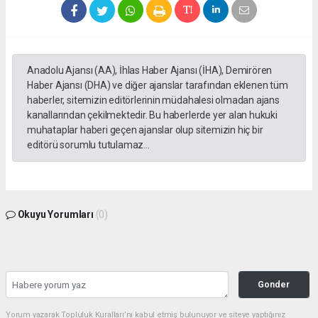
Anadolu Ajansı (AA), İhlas Haber Ajansı (İHA), Demirören
Haber Ajansı (DHA) ve diğer ajanslar tarafından eklenen tüm
haberler, sitemizin editörlerinin müdahalesi olmadan ajans
kanallarından çekilmektedir. Bu haberlerde yer alan hukuki
muhataplar haberi geçen ajanslar olup sitemizin hiç bir
editörü sorumlu tutulamaz...
Okuyu Yorumları
(0)
Gonder
Yorum yazarak Topluluk Kuralları’nı kabul etmiş bulunuyor ve siteye yaptığınız