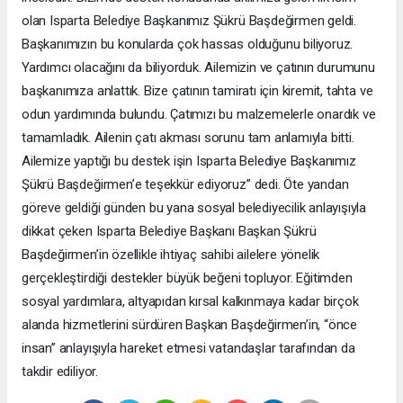
olan Isparta Belediye Başkanımız Şükrü Başdeğirmen geldi.
Başkanımızın bu konularda çok hassas olduğunu biliyoruz.
Yardımcı olacağını da biliyorduk. Ailemizin ve çatının durumunu
başkanımıza anlattık. Bize çatının tamiratı için kiremit, tahta ve
odun yardımında bulundu. Çatımızı bu malzemelerle onardık ve
tamamladık. Ailenin çatı akması sorunu tam anlamıyla bitti.
Ailemize yaptığı bu destek işin Isparta Belediye Başkanımız
Şükrü Başdeğirmen’e teşekkür ediyoruz” dedi. Öte yandan
göreve geldiği günden bu yana sosyal belediyecilik anlayışıyla
dikkat çeken Isparta Belediye Başkanı Başkan Şükrü
Başdeğirmen’in özellikle ihtiyaç sahibi ailelere yönelik
gerçekleştirdiği destekler büyük beğeni topluyor. Eğitimden
sosyal yardımlara, altyapıdan kırsal kalkınmaya kadar birçok
alanda hizmetlerini sürdüren Başkan Başdeğirmen’in, “önce
insan” anlayışıyla hareket etmesi vatandaşlar tarafından da
takdir ediliyor.