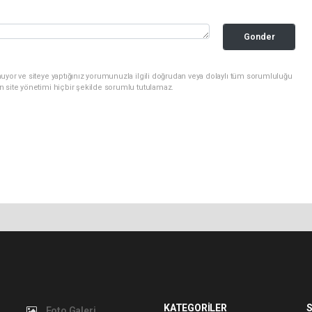
Gonder
uyor ve siteye yaptığınız yorumunuzla ilgili doğrudan veya dolaylı tüm sorumluluğu
n site yönetimi hiçbir şekilde sorumlu tutulamaz.
KATEGORİLER
S
Foto Galeri