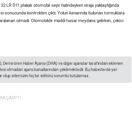
2 LR 011 plakalı otomobil seyir halindeyken viraja yaklaştığında
si sonucunda kontrolden çıktı. Yolun kenarında bulunan tomruklara
aralanan olmadı. Otomobilde maddi hasar meydana gelirken, çekici
), Demirören Haber Ajansı (DHA) ve diğer ajanslar tarafından eklenen
lesi olmadan ajans kanallarından çekilmektedir. Bu haberlerde yer
 olup sitemizin hiç bir editörü sorumlu tutulamaz...
RA ÇARPTI