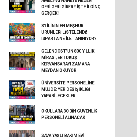
AMELİYATHANEYE NEDEN
GERİ GERİ GİRER? İŞTE İLGİNÇ
GERÇEK!
81 İLİNİN EN MEŞHUR
ÜRÜNLERİ LİSTELENDİ!
ISPARTA NE İLE TANINIYOR?
GELENDOST’UN 800 YILLIK
MİRASI, ERTOKUŞ
KERVANSARAYI ZAMANA
MEYDAN OKUYOR
ÜNİVERSİTE PERSONELİNE
MÜJDE: YER DEĞİŞİKLİĞİ
YAPABİLECEKLER
OKULLARA 30 BİN GÜVENLİK
PERSONELİ ALINACAK
SAVA YAŞLI BAKIM EVİ