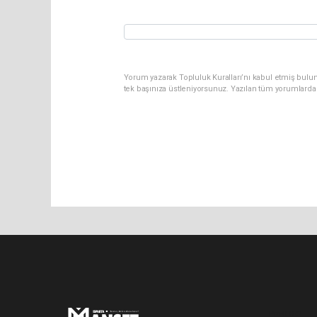
Yorum yazarak Topluluk Kuralları’nı kabul etmiş bulun
tek başınıza üstleniyorsunuz. Yazılan tüm yorumlarda
Pro-0.052