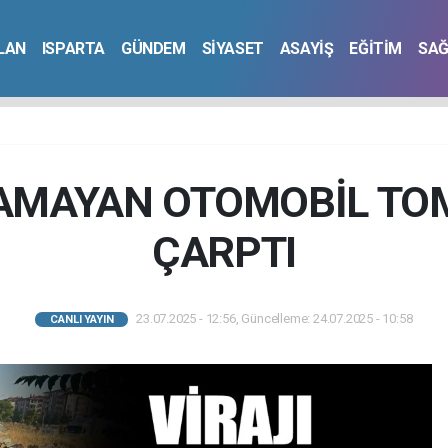
İLAN
ISPARTA
GÜNDEM
SİYASET
ASAYİŞ
EĞİTİM
SAĞ
LAMAYAN OTOMOBİL T
ÇARPTI
23.07.2025 - 12:56, Güncelleme: 24.07.2025 - 10:58
CANLI YAYIN