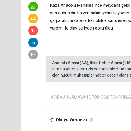
Kaza Anadolu Mahallesi'nde meydana geldi. 3
sürücünün direksiyon hakimiyetini kaybetme
çarparak durabilen otomobilde şans eseri y
yardımı ile olay yerinden götürüldü.
Anadolu Ajansı (AA), İhlas Haber Ajansı (İHA
tüm haberler, sitemizin editörlerinin müdaha
alan hukuki muhataplar haberi geçen ajanslar
#VİRAJI ALAMAYAN OTOMOBİL TOMRUKLA
Okuyu Yorumları
(0)