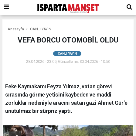
Anasayfa
CANLI YAYIN
VEFA BORCU OTOMOBİL OLDU
CANLI YAYIN
28.04.2026 - 23:09, Güncelleme: 30.04.2026 - 10:53
Feke Kaymakamı Feyza Yılmaz, vatan görevi
sırasında görme yetisini kaybeden ve maddi
zorluklar nedeniyle aracını satan gazi Ahmet Gür'e
unutulmaz bir sürpriz yaptı.