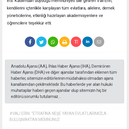
etti. Katılımdan duyduğu memnuniyeti dile getiren Vali Erin,
kendilerini içtenlikle karşılayan tüm evlatlara, ailelere, dernek
yöneticilerine, etkinliği hazırlayan akademisyenlere ve
öğrencilere teşekkür etti.
Anadolu Ajansı (AA), İhlas Haber Ajansı (İHA), Demirören
Haber Ajansı (DHA) ve diğer ajanslar tarafından eklenen tüm
haberler, sitemizin editörlerinin müdahalesi olmadan ajans
kanallarından çekilmektedir. Bu haberlerde yer alan hukuki
muhataplar haberi geçen ajanslar olup sitemizin hiç bir
editörü sorumlu tutulamaz...
#VALİ ERİN: “ETRAFINA NEŞE YAYAN EVLATLARIMIZLA
BULUŞMAKTAN MEMNUNUZ