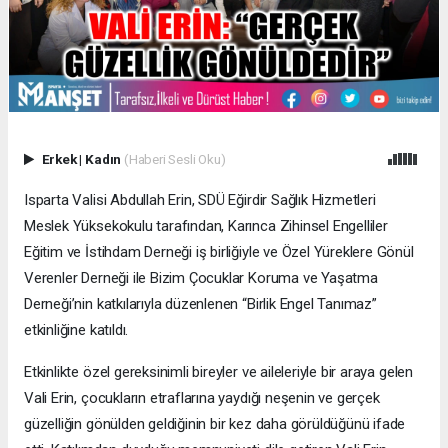
Erkek
|
Kadın
(Haberi Sesli Oku)
Isparta Valisi Abdullah Erin, SDÜ Eğirdir Sağlık Hizmetleri
Meslek Yüksekokulu tarafından, Karınca Zihinsel Engelliler
Eğitim ve İstihdam Derneği iş birliğiyle ve Özel Yüreklere Gönül
Verenler Derneği ile Bizim Çocuklar Koruma ve Yaşatma
Derneği’nin katkılarıyla düzenlenen “Birlik Engel Tanımaz”
etkinliğine katıldı.
Etkinlikte özel gereksinimli bireyler ve aileleriyle bir araya gelen
Vali Erin, çocukların etraflarına yaydığı neşenin ve gerçek
güzelliğin gönülden geldiğinin bir kez daha görüldüğünü ifade