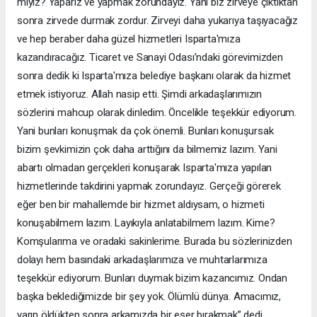
miyiz? Yaparız ve yapmak zorundayız. Yani biz zirveye çıktıktan
sonra zirvede durmak zordur. Zirveyi daha yukarıya taşıyacağız
ve hep beraber daha güzel hizmetleri Isparta'mıza
kazandıracağız. Ticaret ve Sanayi Odası’ndaki görevimizden
sonra dedik ki Isparta'mıza belediye başkanı olarak da hizmet
etmek istiyoruz. Allah nasip etti. Şimdi arkadaşlarımızın
sözlerini mahcup olarak dinledim. Öncelikle teşekkür ediyorum.
Yani bunları konuşmak da çok önemli. Bunları konuşursak
bizim şevkimizin çok daha arttığını da bilmemiz lazım. Yani
abartı olmadan gerçekleri konuşarak Isparta'mıza yapılan
hizmetlerinde takdirini yapmak zorundayız. Gerçeği görerek
eğer ben bir mahallemde bir hizmet aldıysam, o hizmeti
konuşabilmem lazım. Layıkıyla anlatabilmem lazım. Kime?
Komşularıma ve oradaki sakinlerime. Burada bu sözlerinizden
dolayı hem basındaki arkadaşlarımıza ve muhtarlarımıza
teşekkür ediyorum. Bunları duymak bizim kazancımız. Ondan
başka beklediğimizde bir şey yok. Ölümlü dünya. Amacımız,
yarın öldükten sonra arkamızda bir eser bırakmak” dedi.