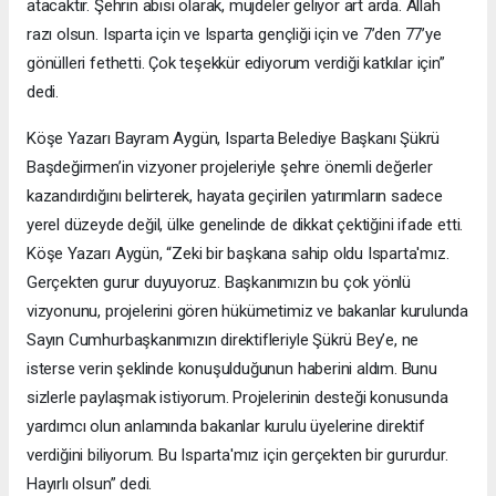
atacaktır. Şehrin abisi olarak, müjdeler geliyor art arda. Allah
razı olsun. Isparta için ve Isparta gençliği için ve 7’den 77’ye
gönülleri fethetti. Çok teşekkür ediyorum verdiği katkılar için”
dedi.
Köşe Yazarı Bayram Aygün, Isparta Belediye Başkanı Şükrü
Başdeğirmen’in vizyoner projeleriyle şehre önemli değerler
kazandırdığını belirterek, hayata geçirilen yatırımların sadece
yerel düzeyde değil, ülke genelinde de dikkat çektiğini ifade etti.
Köşe Yazarı Aygün, “Zeki bir başkana sahip oldu Isparta'mız.
Gerçekten gurur duyuyoruz. Başkanımızın bu çok yönlü
vizyonunu, projelerini gören hükümetimiz ve bakanlar kurulunda
Sayın Cumhurbaşkanımızın direktifleriyle Şükrü Bey’e, ne
isterse verin şeklinde konuşulduğunun haberini aldım. Bunu
sizlerle paylaşmak istiyorum. Projelerinin desteği konusunda
yardımcı olun anlamında bakanlar kurulu üyelerine direktif
verdiğini biliyorum. Bu Isparta'mız için gerçekten bir gururdur.
Hayırlı olsun” dedi.