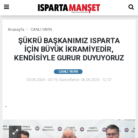
Anasayfa
CANLI YAYIN
ŞÜKRÜ BAŞKANIMIZ ISPARTA
İÇİN BÜYÜK İKRAMİYEDİR,
KENDİSİYLE GURUR DUYUYORUZ
CANLI YAYIN
05.06.2026 - 00:19, Güncelleme: 06.06.2026 - 12:57
.