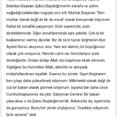
Belediye Başkanı Şükrü Başdeğirmen’in esnafa ve şehre
sağladığı katkılardan övgüyle söz etti. Muhtar Başaran, “Ben
muhtar olarak değil de bir de esnaf olarak konuşmak istiyorum.
Rahat bir esnaflık yapıyorum. Sizin sayenizde, sizin
desteklerinizde. Diğer esnaflarımızda aynı şekilde. Çok iyi bir
başkanımız varmış diyorlar. Biz de size nazar değmesin diye
Ayetel Kürsü okuyoruz size. Yani sizi abimiz, bir büyüğümüz
olarak çok seviyoruz. Nerede cami var temizleniyor sizin
desteğinizle. Ondan dolayı Allah sizi başımıza eksik etmesin.
Yaptığınız bu hizmetleri Allah, ahirette ve dünyada
mükafatlandırsın inşallah. Duamız bu yönde. Sayın Başkanım
ben çıtayı daha yükseltmek istiyorum. Milletvekili olarak değil de
sizi bir bakan olarak görmek istiyorum. Isparta'dan daha önce
Cumhurbaşkanımız da çıktı. Süleyman Demirel. Bir bakan
çıkacaksa o da Şükrü Başdeğirmen’dir. Ankara'da da, Isparta'da
da gururumuz. Bunu her yerde söylüyoruz. Teşekkür ediyorum.
İyi ki varsınız” dedi.