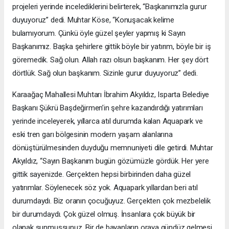
projeleri yerinde incelediklerini belirterek, “Başkanımızla gurur
duyuyoruz” dedi. Muhtar Köse, “Konuşacak kelime
bulamıyorum. Çünkü öyle güzel şeyler yapmış ki Sayın
Başkanımız. Başka şehirlere gittik böyle bir yatırım, böyle bir iş
göremedik. Sağ olun. Allah razı olsun başkanım. Her şey dört
dörtlük. Sağ olun başkanım. Sizinle gurur duyuyoruz” dedi.
Karaağaç Mahallesi Muhtarı İbrahim Akyıldız, Isparta Belediye
Başkanı Şükrü Başdeğirmen’in şehre kazandırdığı yatırımları
yerinde inceleyerek, yıllarca atıl durumda kalan Aquapark ve
eski tren garı bölgesinin modern yaşam alanlarına
dönüştürülmesinden duyduğu memnuniyeti dile getirdi. Muhtar
Akyıldız, “Sayın Başkanım bugün gözümüzle gördük. Her yere
gittik sayenizde. Gerçekten hepsi birbirinden daha güzel
yatırımlar. Söylenecek söz yok. Aquapark yıllardan beri atıl
durumdaydı. Biz oranın çocuğuyuz. Gerçekten çok mezbelelik
bir durumdaydı. Çok güzel olmuş. İnsanlara çok büyük bir
olanak sunmuşsunuz. Bir de bayanların oraya gündüz gelmesi