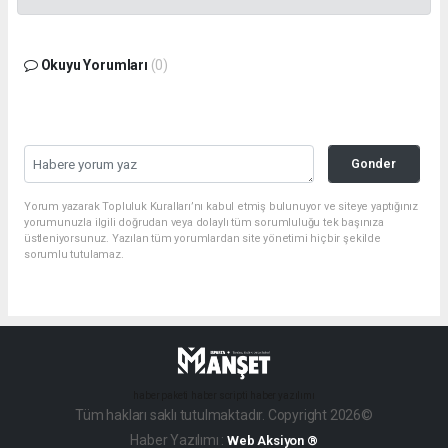
Okuyu Yorumları
(0)
Gonder
Yorum yazarak Topluluk Kuralları’nı kabul etmiş bulunuyor ve siteye yaptığınız
yorumunuzla ilgili doğrudan veya dolaylı tüm sorumluluğu tek başınıza
üstleniyorsunuz. Yazılan tüm yorumlardan site yönetimi hiçbir şekilde
sorumlu tutulamaz.
haber paketi
haber scripti
haber yazılımı
Tüm hakları saklı tutulmaktadır. Copyright 2026©
Haber Yazılımı :
Web Aksiyon ®