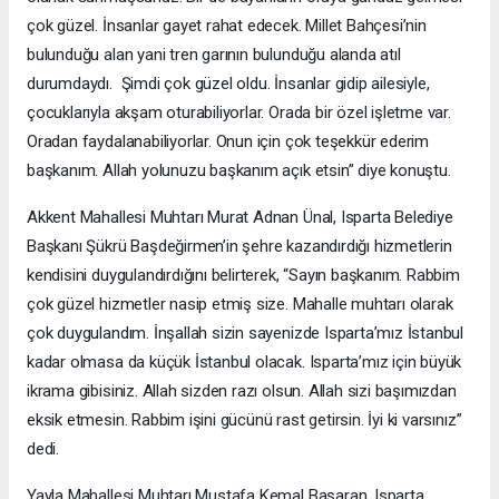
çok güzel. İnsanlar gayet rahat edecek. Millet Bahçesi’nin
bulunduğu alan yani tren garının bulunduğu alanda atıl
durumdaydı. Şimdi çok güzel oldu. İnsanlar gidip ailesiyle,
çocuklarıyla akşam oturabiliyorlar. Orada bir özel işletme var.
Oradan faydalanabiliyorlar. Onun için çok teşekkür ederim
başkanım. Allah yolunuzu başkanım açık etsin” diye konuştu.
Akkent Mahallesi Muhtarı Murat Adnan Ünal, Isparta Belediye
Başkanı Şükrü Başdeğirmen’in şehre kazandırdığı hizmetlerin
kendisini duygulandırdığını belirterek, “Sayın başkanım. Rabbim
çok güzel hizmetler nasip etmiş size. Mahalle muhtarı olarak
çok duygulandım. İnşallah sizin sayenizde Isparta’mız İstanbul
kadar olmasa da küçük İstanbul olacak. Isparta’mız için büyük
ikrama gibisiniz. Allah sizden razı olsun. Allah sizi başımızdan
eksik etmesin. Rabbim işini gücünü rast getirsin. İyi ki varsınız”
dedi.
Yayla Mahallesi Muhtarı Mustafa Kemal Başaran, Isparta