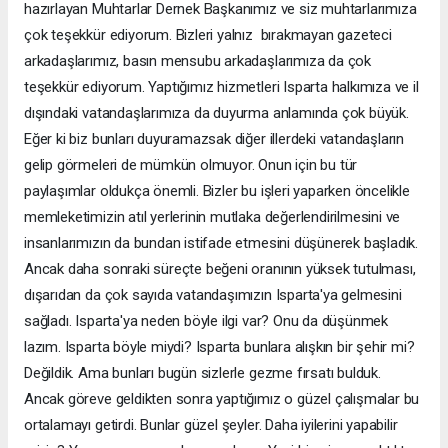
hazırlayan Muhtarlar Dernek Başkanımız ve siz muhtarlarımıza
çok teşekkür ediyorum. Bizleri yalnız bırakmayan gazeteci
arkadaşlarımız, basın mensubu arkadaşlarımıza da çok
teşekkür ediyorum. Yaptığımız hizmetleri Isparta halkımıza ve il
dışındaki vatandaşlarımıza da duyurma anlamında çok büyük.
Eğer ki biz bunları duyuramazsak diğer illerdeki vatandaşların
gelip görmeleri de mümkün olmuyor. Onun için bu tür
paylaşımlar oldukça önemli. Bizler bu işleri yaparken öncelikle
memleketimizin atıl yerlerinin mutlaka değerlendirilmesini ve
insanlarımızın da bundan istifade etmesini düşünerek başladık.
Ancak daha sonraki süreçte beğeni oranının yüksek tutulması,
dışarıdan da çok sayıda vatandaşımızın Isparta'ya gelmesini
sağladı. Isparta'ya neden böyle ilgi var? Onu da düşünmek
lazım. Isparta böyle miydi? Isparta bunlara alışkın bir şehir mi?
Değildik. Ama bunları bugün sizlerle gezme fırsatı bulduk.
Ancak göreve geldikten sonra yaptığımız o güzel çalışmalar bu
ortalamayı getirdi. Bunlar güzel şeyler. Daha iyilerini yapabilir