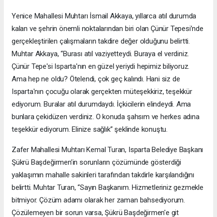
Yenice Mahallesi Muhtarı İsmail Akkaya, yıllarca atıl durumda
kalan ve şehrin önemli noktalarından biri olan Çünür Tepesi’nde
gerçekleştirilen çalışmaların takdire değer olduğunu belirtti.
Muhtar Akkaya, “Burası atıl vaziyetteydi. Buraya el verdiniz.
Çünür Tepe'si Isparta'nın en güzel yeriydi hepimiz biliyoruz.
Ama hep ne oldu? Ötelendi, çok geç kalındı. Hani siz de
Isparta'nın çocuğu olarak gerçekten müteşekkiriz, teşekkür
ediyorum. Buralar atıl durumdaydı. İçkicilerin elindeydi. Ama
bunlara çekidüzen verdiniz. O konuda şahsım ve herkes adına
teşekkür ediyorum. Elinize sağlık” şeklinde konuştu.
Zafer Mahallesi Muhtarı Kemal Turan, Isparta Belediye Başkanı
Şükrü Başdeğirmen’in sorunların çözümünde gösterdiği
yaklaşımın mahalle sakinleri tarafından takdirle karşılandığını
belirtti. Muhtar Turan, “Sayın Başkanım. Hizmetleriniz gezmekle
bitmiyor. Çözüm adamı olarak her zaman bahsediyorum.
Çözülemeyen bir sorun varsa, Şükrü Başdeğirmen'e git