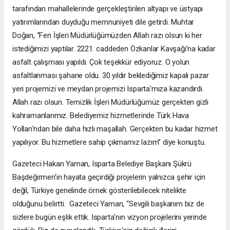
tarafından mahallelerinde gerçekleştirilen altyapı ve üstyapı
yatırımlarından duyduğu memnuniyeti dile getirdi. Muhtar
Doğan, “Fen İşleri Müdürlüğümüzden Allah razı olsun ki her
istediğimizi yaptılar. 2221. caddeden Özkanlar Kavşağı’na kadar
asfalt çalışması yapıldı. Çok teşekkür ediyoruz. O yolun
asfaltlanması şahane oldu. 30 yıldır beklediğimiz kapalı pazar
yeri projemizi ve meydan projemizi Isparta'mıza kazandırdı.
Allah razı olsun. Temizlik İşleri Müdürlüğümüz gerçekten gizli
kahramanlarımız. Belediyemiz hizmetlerinde Türk Hava
Yolları'ndan bile daha hızlı maşallah. Gerçekten bu kadar hizmet
yapılıyor. Bu hizmetlere sahip çıkmamız lazım” diye konuştu.
Gazeteci Hakan Yaman, Isparta Belediye Başkanı Şükrü
Başdeğirmen’in hayata geçirdiği projelerin yalnızca şehir için
değil, Türkiye genelinde örnek gösterilebilecek nitelikte
olduğunu belirtti. Gazeteci Yaman, “Sevgili başkanım biz de
sizlere bugün eşlik ettik. Isparta'nın vizyon projelerini yerinde