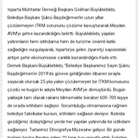
Isparta Muhtarlar Derneği Başkanı Gökhan Büyükleblebi,
Belediye Başkanı Şükrü Başdeğirmen’in uzun yıllar
çözülemeyen ITKM sorununu çözüme kavuşturarak Meydan
AVM’yi şehre kazandırdığını belirtti. Büyükleblebi, yapılan
yatırımların hem istihdama hem de turizme önemli katkı
sağladığını vurgulayarak, Isparta’ya gelen ziyaretçi sayısındaki
artışın şehir ekonomisine canlılık kazandırdığını ifade etti.
Dernek Başkanı Büyükleblebi, “Belediye Başkanımız Sayın Şükrü
Başdeğirmen'in 2019’da göreve geldiğinden itibaren sırayla
sayacak olursak 25 yıla yakın çözülemeyen bir ITKM konusunu
çözdü ve bugün ki adıyla Meydan AVM'ye dönüştürdü. Bugün
yaklaşık tam olarak rakamı bilmemekle beraber 600-700 kişiye
de orada istihdam sağlıyor. Sorumluluğu olmamasına rağmen
belediye fabrikalar kursun, istihdam sağlasın deniyor. Aslında
gezdiğimiz dolaştığımız yerde her yapılan yatırımda bir istihdam
sağlanıyor. Turlarımız Etnografya Müzesine geliyor. Bir günde
toplam başka illerden gelen 10 tane turu misafir ettik. Eskiden