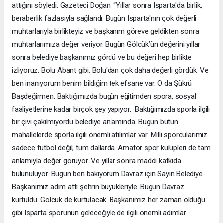
attığını söyledi. Gazeteci Doğan, “Yıllar sonra Isparta'da birlik,
beraberlik fazlasıyla sağlandı. Bugün Isparta'nın çok değerli
muhtarlarıyla birlikteyiz ve başkanım göreve geldikten sonra
muhtarlarımıza değer veriyor. Bugün Gölcük’ün değerini yıllar
sonra belediye başkanımız gördü ve bu değeri hep birlikte
izliyoruz. Bolu Abant gibi. Bolu'dan çok daha değerli gördük. Ve
ben inanıyorum benim bildiğim tek efsane var. O da Şükrü
Başdeğirmen. Baktığımızda bugün eğitimden spora, sosyal
faaliyetlerine kadar birçok şey yapıyor. Baktığımızda sporla ilgili
bir çivi çakılmıyordu belediye anlamında. Bugün bütün
mahallelerde sporla ilgili önemli atılımlar var. Milli sporcularımız
sadece futbol değil, tüm dallarda. Amatör spor kulüpleri de tam
anlamıyla değer görüyor. Ve yıllar sonra maddi katkıda
bulunuluyor. Bugün ben bakıyorum Davraz için Sayın Belediye
Başkanımız adım attı şehrin büyükleriyle. Bugün Davraz
kurtuldu. Gölcük de kurtulacak. Başkanımız her zaman olduğu
gibi Isparta sporunun geleceğiyle de ilgili önemli adımlar