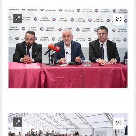
2
/3
3
/3