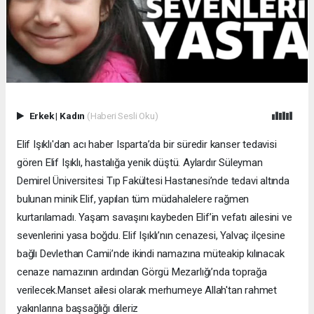
Erkek
|
Kadın
(Haberi Sesli Oku)
Elif Işıklı'dan acı haber Isparta’da bir süredir kanser tedavisi
gören Elif Işıklı, hastalığa yenik düştü. Aylardır Süleyman
Demirel Üniversitesi Tıp Fakültesi Hastanesi’nde tedavi altında
bulunan minik Elif, yapılan tüm müdahalelere rağmen
kurtarılamadı. Yaşam savaşını kaybeden Elif’in vefatı ailesini ve
sevenlerini yasa boğdu. Elif Işıklı’nın cenazesi, Yalvaç ilçesine
bağlı Devlethan Camii’nde ikindi namazına müteakip kılınacak
cenaze namazının ardından Görgü Mezarlığı’nda toprağa
verilecek.Manset ailesi olarak merhumeye Allah'tan rahmet
yakınlarına başsağlığı dileriz