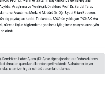
törü Prof. Dr. Mehmet Saltan’ın başkanlığında gerçekleştirilen
yyıldız, Araştırma ve Yenilikçilik Direktörü Prof. Dr. Serdal Terzi,
gulama ve Araştırma Merkezi Müdürü Dr. Öğr. Üyesi Ertan Beceren,
nün dış paydaşları katıldı. Toplantıda, SDÜ’nün yaklaşan “YÖKAK Ara
 sürece ilişkin bilgilendirme yapılarak iyileştirme çalışmalarına yön
de alındı.
), Demirören Haber Ajansı (DHA) ve diğer ajanslar tarafından eklenen
lesi olmadan ajans kanallarından çekilmektedir. Bu haberlerde yer
 olup sitemizin hiç bir editörü sorumlu tutulamaz...