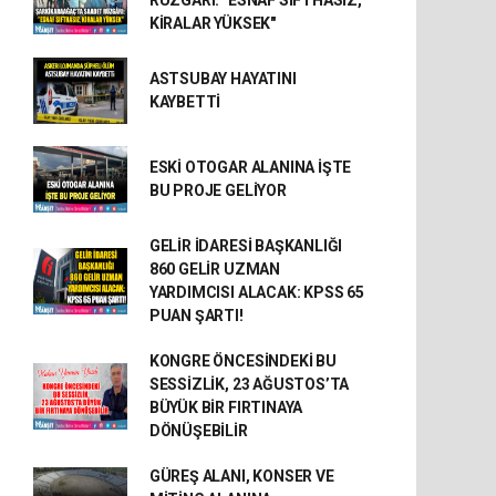
RÜZGÂRI: "ESNAF SİFTHASIZ,
KİRALAR YÜKSEK"
ASTSUBAY HAYATINI
KAYBETTİ
ESKİ OTOGAR ALANINA İŞTE
BU PROJE GELİYOR
GELİR İDARESİ BAŞKANLIĞI
860 GELİR UZMAN
YARDIMCISI ALACAK: KPSS 65
PUAN ŞARTI!
KONGRE ÖNCESİNDEKİ BU
SESSİZLİK, 23 AĞUSTOS’TA
BÜYÜK BİR FIRTINAYA
DÖNÜŞEBİLİR
GÜREŞ ALANI, KONSER VE