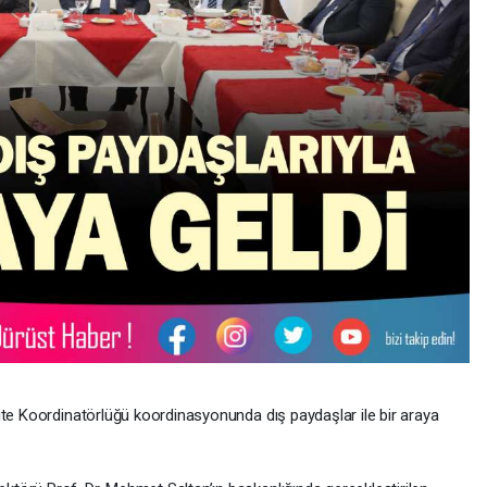
ite Koordinatörlüğü koordinasyonunda dış paydaşlar ile bir araya