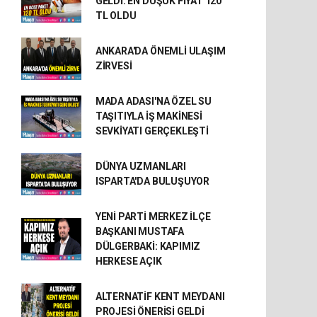
GELDİ: EN DÜŞÜK FİYAT 120
TL OLDU
ANKARA'DA ÖNEMLİ ULAŞIM
ZİRVESİ
MADA ADASI'NA ÖZEL SU
TAŞITIYLA İŞ MAKİNESİ
SEVKİYATI GERÇEKLEŞTİ
DÜNYA UZMANLARI
ISPARTA'DA BULUŞUYOR
YENİ PARTİ MERKEZ İLÇE
BAŞKANI MUSTAFA
DÜLGERBAKİ: KAPIMIZ
HERKESE AÇIK
ALTERNATİF KENT MEYDANI
PROJESİ ÖNERİSİ GELDİ