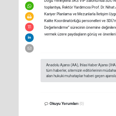
Doğu Yerleşkesi SKS VIP Salonu'nda SDÜ Rek
toplantıya, Rektör Yardımcısı Prof. Dr. Nihat A
Kariyer Planlama ve Mezunlarla İletişim Uy
Kalite Koordinatörlüğü personelleri ve SDÜ’
Değerlendirme” sürecinin önemine değinilerek,
vermek üzere paydaşların görüş ve önerileri 
Anadolu Ajansı (AA), İhlas Haber Ajansı (İHA
tüm haberler, sitemizin editörlerinin müdaha
alan hukuki muhataplar haberi geçen ajanslar
Okuyu Yorumları
(0)