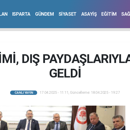
İLAN
ISPARTA
GÜNDEM
SİYASET
ASAYİŞ
EĞİTİM
SAĞ
Mİ, DIŞ PAYDAŞLARIYL
GELDİ
17.04.2025 - 11:11, Güncelleme: 18.04.2025 - 19:27
CANLI YAYIN