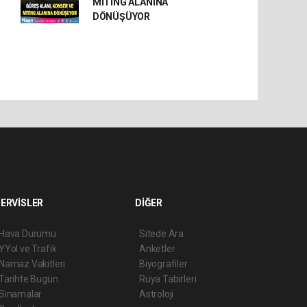
MİTİNG ALANINA
DÖNÜŞÜYOR
ERVİSLER
DİĞER
Hava Durumu
Sitede Ara
YYol ve Trafik
Anketler
Namaz Vakitleri
Biyografiler
Tarihte Bugün
Rüya Tabirleri
Sinamalar
Astroloji