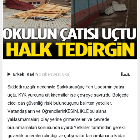
Erkek
|
Kadın
(Haberi Sesli Oku)
Şiddetli rüzgâr nedeniyle Şarkikaraağaç Fen Lisesi’nin çatısı
uçtu, KYK yurduna ait kiremitler ise çevreye savruldu. Bölgede
ciddi can güvenliği riski bulundugunu belirten yetkililer,
Vatandaşların ve Öğrencilerin ​KESİNLİKLE bu alana
yaklaşmamaları, olay yerine girmemeleri ve çevrede
bulunmamaları konusunda uyardı. ​Yetkililer tarafından gerekli
güvenlik önlemleri alındığı ve çalışmalar tamamlanana kadar