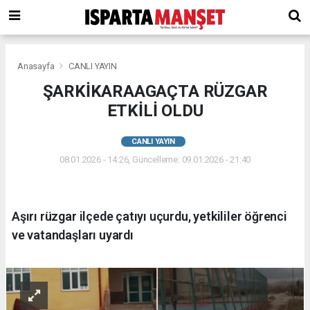
Anasayfa
CANLI YAYIN
ŞARKİKARAAGAÇTA RÜZGAR
ETKİLİ OLDU
CANLI YAYIN
08.01.2026 - 14:26, Güncelleme: 09.01.2026 - 21:40
Aşırı rüzgar ilçede çatıyı uçurdu, yetkililer öğrenci
ve vatandaşları uyardı