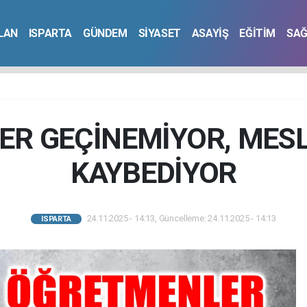
İLAN
ISPARTA
GÜNDEM
SİYASET
ASAYİŞ
EĞİTİM
SAĞ
R GEÇİNEMİYOR, MESLE
KAYBEDİYOR
24.11.2025 - 14:13, Güncelleme: 24.11.2025 - 14:13
ISPARTA