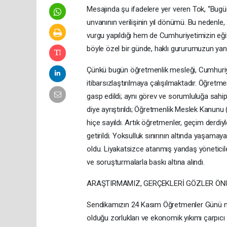
Mesajında şu ifadelere yer veren Tok, “Bu
unvanının verilişinin yıl dönümü. Bu neden
vurgu yapıldığı hem de Cumhuriyetimizin eğiti
böyle özel bir günde, haklı gururumuzun yanı
Çünkü bugün öğretmenlik mesleği, Cumhuriye
itibarsızlaştırılmaya çalışılmaktadır. Öğretmen
gasp edildi; aynı görev ve sorumluluğa sah
diye ayrıştırıldı; Öğretmenlik Meslek Kanunu 
hiçe sayıldı. Artık öğretmenler, geçim derdiyl
getirildi. Yoksulluk sınırının altında yaşamay
oldu. Liyakatsizce atanmış yandaş yöneticil
ve soruşturmalarla baskı altına alındı.
ARAŞTIRMAMIZ, GERÇEKLERİ GÖZLER ÖN
Sendikamızın 24 Kasım Öğretmenler Günü ned
olduğu zorlukları ve ekonomik yıkımı çarpıcı