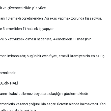
k ve güvencesizlikle yüz yüze:
yani 10 emekli öğretmenden 7’si ek iş yapmak zorunda hissediyor.
 3 emekliden 1’i hala ek iş yapıyor.
göre 5 kat yüksek olması nedeniyle, 4 emekliden 1’i maaşının
men imkansızdır; bugün bir evin fiyatı, emekli ikramiyesinin en az üç
amaktadır.
DERİN HALİ
larının kabul edilemez boyutlara ulaştığını göstermektedir:
tmenlerin kazancı çoğunlukla asgari ücretin altında kalmaktadır. Yani
altında çalıştırmaktadır.