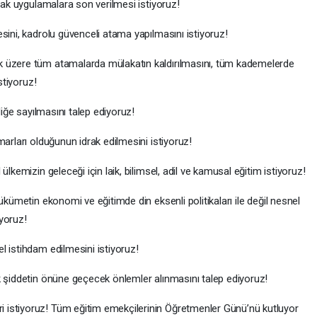
acak uygulamalara son verilmesi istiyoruz!
sini, kadrolu güvenceli atama yapılmasını istiyoruz!
k üzere tüm atamalarda mülakatın kaldırılmasını, tüm kademelerde
stiyoruz!
liğe sayılmasını talep ediyoruz!
marları olduğunun idrak edilmesini istiyoruz!
lkemizin geleceği için laik, bilimsel, adil ve kamusal eğitim istiyoruz!
ükümetin ekonomi ve eğitimde din eksenli politikaları ile değil nesnel
iyoruz!
l istihdam edilmesini istiyoruz!
k şiddetin önüne geçecek önlemler alınmasını talep ediyoruz!
istiyoruz! Tüm eğitim emekçilerinin Öğretmenler Günü’nü kutluyor