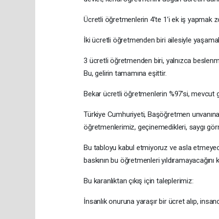
Ücretli öğretmenlerin 4’te 1’i ek iş yapmak 
İki ücretli öğretmenden biri ailesiyle yaşa
3 ücretli öğretmenden biri, yalnızca beslenm
Bu, gelirin tamamına eşittir.
Bekar ücretli öğretmenlerin %97’si, mevcut
Türkiye Cumhuriyeti, Başöğretmen unvanına s
öğretmenlerimiz, geçinemedikleri, saygı görme
Bu tabloyu kabul etmiyoruz ve asla etmeyec
baskının bu öğretmenleri yıldıramayacağını ka
Bu karanlıktan çıkış için taleplerimiz:
İnsanlık onuruna yaraşır bir ücret alıp, insa