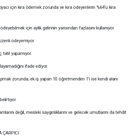
iyacı için kira ödemek zorunda ve kira ödeyenlerin %64’ü kira
ödeyebilmek için aylık gelirinin yarısından fazlasını kullanıyor.
üzenli ödeyemiyor.
ç tatil yapamıyor.
ılayamadığını ifade ediyor.
apmak zorunda; ek iş yapan 10 öğretmenden 1’i ise kendi alanı
lirtiyor.
larını değil, mesleki saygınlıklarını ve gelecek umutlarını da tehdit
 ÇARPICI