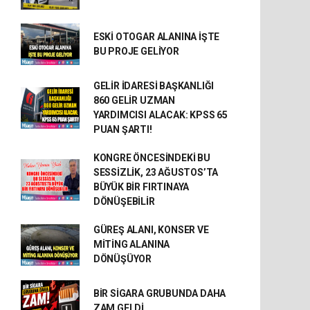
ESKİ OTOGAR ALANINA İŞTE
BU PROJE GELİYOR
GELİR İDARESİ BAŞKANLIĞI
860 GELİR UZMAN
YARDIMCISI ALACAK: KPSS 65
PUAN ŞARTI!
KONGRE ÖNCESİNDEKİ BU
SESSİZLİK, 23 AĞUSTOS’TA
BÜYÜK BİR FIRTINAYA
DÖNÜŞEBİLİR
GÜREŞ ALANI, KONSER VE
MİTİNG ALANINA
DÖNÜŞÜYOR
BİR SİGARA GRUBUNDA DAHA
ZAM GELDİ