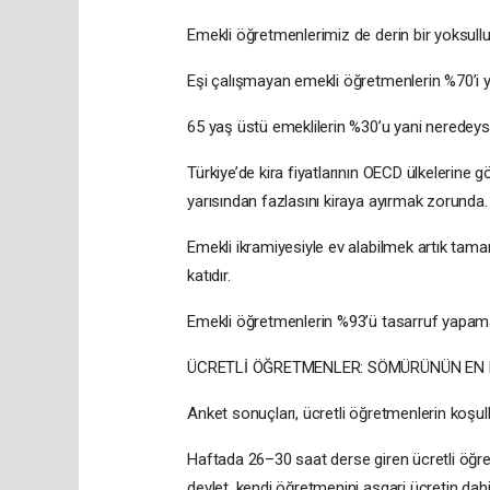
Emekli öğretmenlerimiz de derin bir yoksullu
Eşi çalışmayan emekli öğretmenlerin %70’i 
65 yaş üstü emeklilerin %30’u yani neredeyse
Türkiye’de kira fiyatlarının OECD ülkelerine 
yarısından fazlasını kiraya ayırmak zorunda.
Emekli ikramiyesiyle ev alabilmek artık tama
katıdır.
Emekli öğretmenlerin %93’ü tasarruf yapam
ÜCRETLİ ÖĞRETMENLER: SÖMÜRÜNÜN EN 
Anket sonuçları, ücretli öğretmenlerin koşul
Haftada 26–30 saat derse giren ücretli öğre
devlet, kendi öğretmenini asgari ücretin dahi 