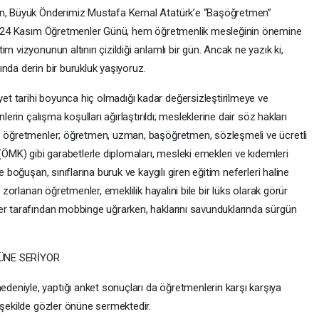
gün, Büyük Önderimiz Mustafa Kemal Atatürk’e “Başöğretmen”
le, 24 Kasım Öğretmenler Günü, hem öğretmenlik mesleğinin önemine
m vizyonunun altının çizildiği anlamlı bir gün. Ancak ne yazık ki,
nda derin bir burukluk yaşıyoruz.
t tarihi boyunca hiç olmadığı kadar değersizleştirilmeye ve
lerin çalışma koşulları ağırlaştırıldı; mesleklerine dair söz hakları
ip öğretmenler; öğretmen, uzman, başöğretmen, sözleşmeli ve ücretli
(ÖMK) gibi garabetlerle diplomaları, mesleki emekleri ve kıdemleri
e boğuşan, sınıflarına buruk ve kaygılı giren eğitim neferleri haline
a zorlanan öğretmenler, emeklilik hayalini bile bir lüks olarak görür
er tarafından mobbinge uğrarken, haklarını savunduklarında sürgün
ÜNE SERİYOR
eniyle, yaptığı anket sonuçları da öğretmenlerin karşı karşıya
 şekilde gözler önüne sermektedir.