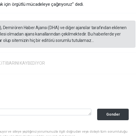
 için örgütlü mücadeleye çağırıyoruz” dedi.
), Demirören Haber Ajansı (DHA) ve diğer ajanslar tarafından eklenen
lesi olmadan ajans kanallarından çekilmektedir. Bu haberlerde yer
 olup sitemizin hiç bir editörü sorumlu tutulamaz...
 İTİBARINI KAYBEDİYOR
Gonder
uyor ve siteye yaptığınız yorumunuzla ilgili doğrudan veya dolaylı tüm sorumluluğu