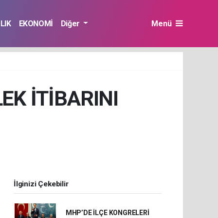
LIK
EKONOMİ
Diğer
Menü
K İTİBARINI
İlginizi Çekebilir
MHP’DE İLÇE KONGRELERİ