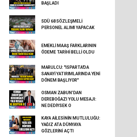
BAŞLADI
SDÜ 68 SÖZLEŞMELİ
PERSONEL ALIMI YAPACAK
EMEKLİ MAAŞ FARKLARININ
ÖDEME TARİHİ BELLİ OLDU
MARULCU: "ISPARTA'DA
SANAYİ YATIRIMLARINDA YENİ
DÖNEM BAŞLIYOR"
OSMAN ZABUN’DAN
DEREBOĞAZI YOLU MESAJI:
NE DEDİYSEK O
KAYA AİLESİNİN MUTLULUĞU:
YAĞIZ ATA DÜNYAYA
GÖZLERİNİ AÇTI