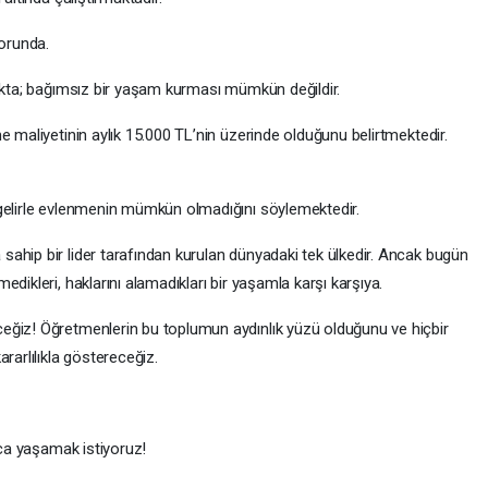
zorunda.
makta; bağımsız bir yaşam kurması mümkün değildir.
e maliyetinin aylık 15.000 TL’nin üzerinde olduğunu belirtmektedir.
 gelirle evlenmenin mümkün olmadığını söylemektedir.
ahip bir lider tarafından kurulan dünyadaki tek ülkedir. Ancak bugün
dikleri, haklarını alamadıkları bir yaşamla karşı karşıya.
eğiz! Öğretmenlerin bu toplumun aydınlık yüzü olduğunu ve hiçbir
rarlılıkla göstereceğiz.
nca yaşamak istiyoruz!