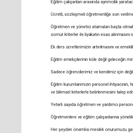
Eğitim çalışanları arasında ayrımcılık yarat
Ücretli, sözleşmeli öğretmenliğe son verilme
Öğretmen ve yönetici atamaları başta olma
somut kriterler ile liyakatın esas alınmasını i
Ek ders ücretlerimizin artırılmasını ve emekli
Eğitim emekçilerinin köle değil geleceğin mi
Sadece öğrencilerimiz ve kendimiz için değil ü
Eğitim kurumlarımızın personel ihtiyacının, h
ve bilimsel kriterlerle belirlenmesini talep ed
Yeterli sayıda öğretmen ve yardımcı persone
Öğretmenlere ve eğitim çalışanlarına yöneli
Her şeyden önemlisi meslek onurumuzu geri 