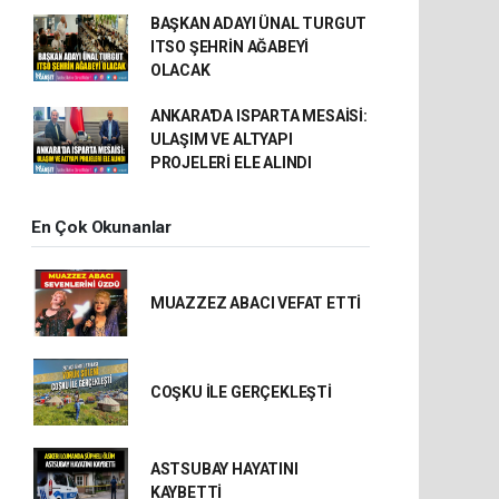
BAŞKAN ADAYI ÜNAL TURGUT
ITSO ŞEHRİN AĞABEYİ
OLACAK
ANKARA'DA ISPARTA MESAİSİ:
ULAŞIM VE ALTYAPI
PROJELERİ ELE ALINDI
En Çok Okunanlar
MUAZZEZ ABACI VEFAT ETTİ
COŞKU İLE GERÇEKLEŞTİ
ASTSUBAY HAYATINI
KAYBETTİ