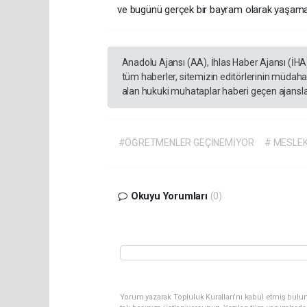
ve bugünü gerçek bir bayram olarak yaşamak
Anadolu Ajansı (AA), İhlas Haber Ajansı (İHA
tüm haberler, sitemizin editörlerinin müdaha
alan hukuki muhataplar haberi geçen ajanslar
#ÖĞRETMENLER GEÇİNEMİYOR
# MESLEK
Okuyu Yorumları
(0)
Yorum yazarak Topluluk Kuralları’nı kabul etmiş bulun