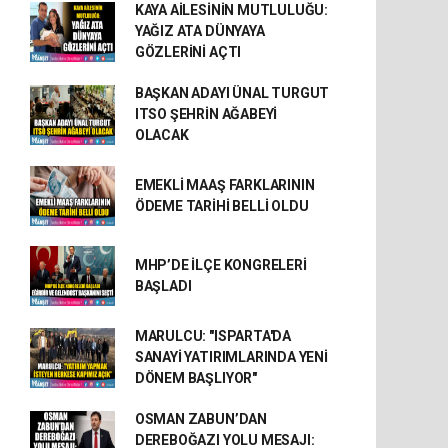
KAYA AİLESİNİN MUTLULUĞU:
YAĞIZ ATA DÜNYAYA
GÖZLERİNİ AÇTI
BAŞKAN ADAYI ÜNAL TURGUT
ITSO ŞEHRİN AĞABEYİ
OLACAK
EMEKLİ MAAŞ FARKLARININ
ÖDEME TARİHİ BELLİ OLDU
MHP’DE İLÇE KONGRELERİ
BAŞLADI
MARULCU: "ISPARTA'DA
SANAYİ YATIRIMLARINDA YENİ
DÖNEM BAŞLIYOR"
OSMAN ZABUN’DAN
DEREBOĞAZI YOLU MESAJI: