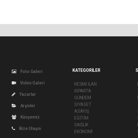
KATEGORİLER
S
Foto Galeri
Video Galeri
RESMİ İLAN
ISPARTA
Yazarlar
GÜNDEM
SİYASET
Arşivler
ASAYİŞ
Künyemiz
EĞİTİM
SAĞLIK
Bize Ulaşın
EKONOMİ