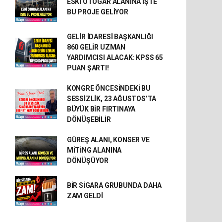
ESKİ OTOGAR ALANINA İŞTE
BU PROJE GELİYOR
GELİR İDARESİ BAŞKANLIĞI
860 GELİR UZMAN
YARDIMCISI ALACAK: KPSS 65
PUAN ŞARTI!
KONGRE ÖNCESİNDEKİ BU
SESSİZLİK, 23 AĞUSTOS’TA
BÜYÜK BİR FIRTINAYA
DÖNÜŞEBİLİR
GÜREŞ ALANI, KONSER VE
MİTİNG ALANINA
DÖNÜŞÜYOR
BİR SİGARA GRUBUNDA DAHA
ZAM GELDİ