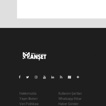
Pro-0.060
Hakkımızda
Kullanım Şartları
Yayın İlkeleri
Whatsapp İhbar
Veri Politikası
Haber Gönder