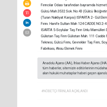
Fırıncılar Odası tarafından bayramda hizmet v
Gülcü Mah.3532 Sok. No:43 (Gülcü İlköğreti
(Turan Nakliyat Karşısı) ISPARTA 2- Gül E
Fırını. Hanife Sultan Mah 124 CADDE NO.2-4
ISARTA 5-Soylular Taş Fırın Unlu Mamülleri
Gülistan Taş Fırın Gülistan Mah. 111 Cadde 
Teknesi, Gülcü Fırını, Gevrekler Taş Fırın, So
Fabrikası, Aksu Ekmek Fırını
Anadolu Ajansı (AA), İhlas Haber Ajansı (İHA
tüm haberler, sitemizin editörlerinin müdaha
alan hukuki muhataplar haberi geçen ajanslar
#NÖBETÇİ FIRINLAR AÇIKLANDI