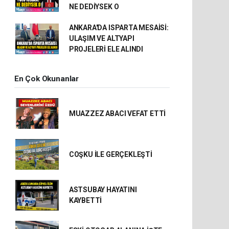
NE DEDİYSEK O
ANKARA'DA ISPARTA MESAİSİ:
ULAŞIM VE ALTYAPI
PROJELERİ ELE ALINDI
En Çok Okunanlar
MUAZZEZ ABACI VEFAT ETTİ
COŞKU İLE GERÇEKLEŞTİ
ASTSUBAY HAYATINI
KAYBETTİ