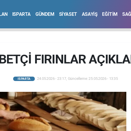
İLAN
ISPARTA
GÜNDEM
SİYASET
ASAYİŞ
EĞİTİM
SAĞ
BETÇİ FIRINLAR AÇIKLA
24.05.2026 - 23:17, Güncelleme: 25.05.2026 - 13:35
ISPARTA