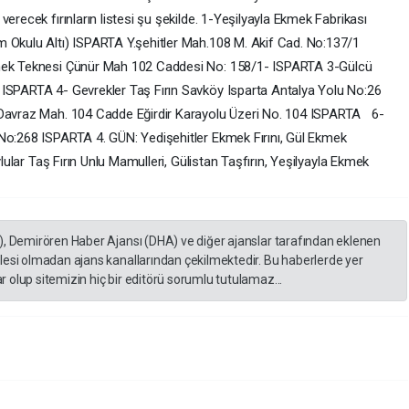
erecek fırınların listesi şu şekilde. 1-Yeşilyayla Ekmek Fabrikası
m Okulu Altı) ISPARTA Y.şehitler Mah.108 M. Akif Cad. No:137/1
kmek Teknesi Çünür Mah 102 Caddesi No: 158/1- ISPARTA 3-Gülcü
 ISPARTA 4- Gevrekler Taş Fırın Savköy Isparta Antalya Yolu No:26
 Davraz Mah. 104 Cadde Eğirdir Karayolu Üzeri No. 104 ISPARTA 6-
No:268 ISPARTA 4. GÜN: Yedişehitler Ekmek Fırını, Gül Ekmek
ylular Taş Fırın Unlu Mamulleri, Gülistan Taşfırın, Yeşilyayla Ekmek
), Demirören Haber Ajansı (DHA) ve diğer ajanslar tarafından eklenen
lesi olmadan ajans kanallarından çekilmektedir. Bu haberlerde yer
 olup sitemizin hiç bir editörü sorumlu tutulamaz...