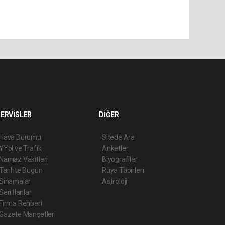
ERVİSLER
DİĞER
Hava Durumu
Sitede Ara
YYol ve Trafik
Anketler
Namaz Vakitleri
Biyografiler
Tarihte Bugün
Rüya Tabirleri
Sinamalar
Astroloji
Seri İlanlar
Firma Rehberi
Gazete Manşetleri