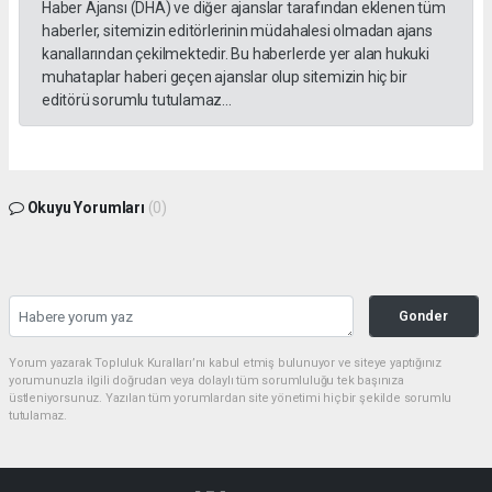
Haber Ajansı (DHA) ve diğer ajanslar tarafından eklenen tüm
haberler, sitemizin editörlerinin müdahalesi olmadan ajans
kanallarından çekilmektedir. Bu haberlerde yer alan hukuki
muhataplar haberi geçen ajanslar olup sitemizin hiç bir
editörü sorumlu tutulamaz...
Okuyu Yorumları
(0)
Gonder
Yorum yazarak Topluluk Kuralları’nı kabul etmiş bulunuyor ve siteye yaptığınız
yorumunuzla ilgili doğrudan veya dolaylı tüm sorumluluğu tek başınıza
üstleniyorsunuz. Yazılan tüm yorumlardan site yönetimi hiçbir şekilde sorumlu
tutulamaz.