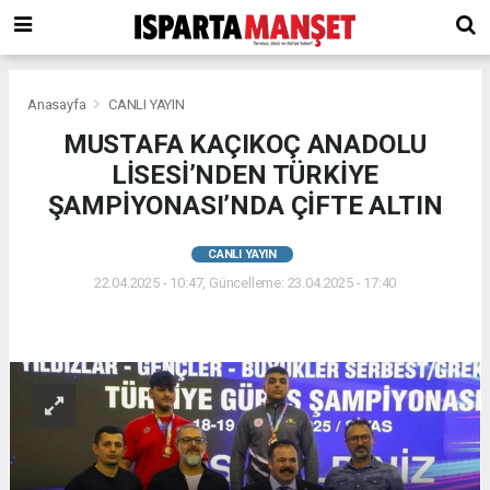
Anasayfa
CANLI YAYIN
MUSTAFA KAÇIKOÇ ANADOLU
LİSESİ’NDEN TÜRKİYE
ŞAMPİYONASI’NDA ÇİFTE ALTIN
CANLI YAYIN
22.04.2025 - 10:47, Güncelleme: 23.04.2025 - 17:40