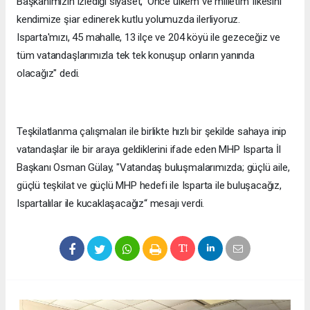
Başkanımızın izlediği siyaset, 'Önce ülkem ve milletim' ilkesini
kendimize şiar edinerek kutlu yolumuzda ilerliyoruz.
Isparta'mızı, 45 mahalle, 13 ilçe ve 204 köyü ile gezeceğiz ve
tüm vatandaşlarımızla tek tek konuşup onların yanında
olacağız" dedi.
Teşkilatlanma çalışmaları ile birlikte hızlı bir şekilde sahaya inip
vatandaşlar ile bir araya geldiklerini ifade eden MHP Isparta İl
Başkanı Osman Gülay, "Vatandaş buluşmalarımızda; güçlü aile,
güçlü teşkilat ve güçlü MHP hedefi ile Isparta ile buluşacağız,
Ispartalılar ile kucaklaşacağız“ mesajı verdi.