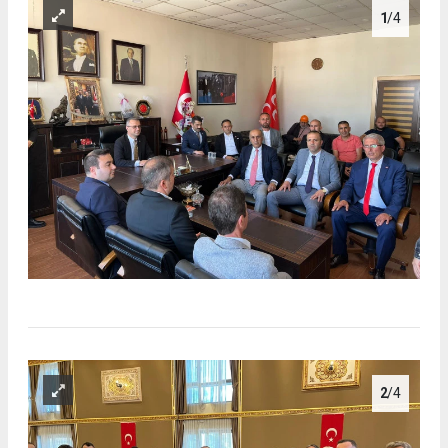
1
/4
2
/4