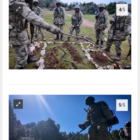
4
/5
5
/5