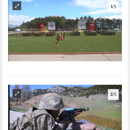
1
/5
2
/5