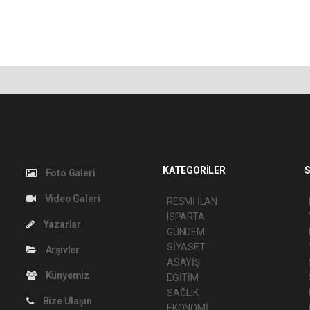
KATEGORİLER
S
Foto Galeri
Video Galeri
RESMİ İLAN
ISPARTA
Yazarlar
GÜNDEM
SİYASET
Arşivler
ASAYİŞ
Künyemiz
EĞİTİM
SAĞLIK
Bize Ulaşın
EKONOMİ