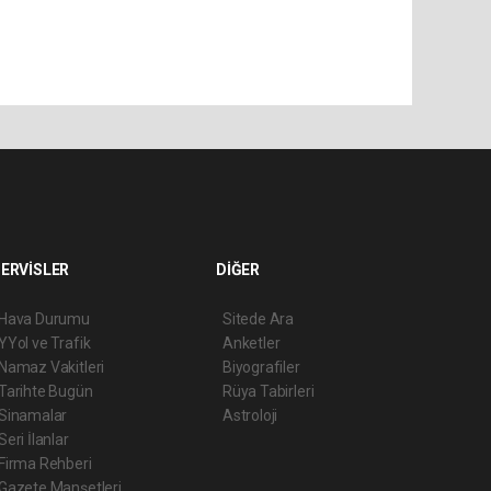
ERVİSLER
DİĞER
Hava Durumu
Sitede Ara
YYol ve Trafik
Anketler
Namaz Vakitleri
Biyografiler
Tarihte Bugün
Rüya Tabirleri
Sinamalar
Astroloji
Seri İlanlar
Firma Rehberi
Gazete Manşetleri