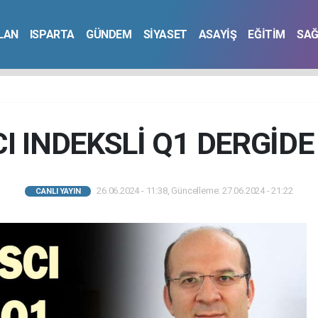
İLAN
ISPARTA
GÜNDEM
SİYASET
ASAYİŞ
EĞİTİM
SAĞ
I INDEKSLİ Q1 DERGİDE
26.06.2024 - 11:38, Güncelleme: 27.06.2024 - 21:22
CANLI YAYIN