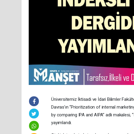
Üniversitemiz İktisadi ve İdari Bilimler Fakü
Davras’ın “Prioritization of internal market
by comparing IPA and AIPA” adlı makalesi, “
yayımlandı.