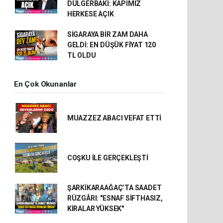
DÜLGERBAKİ: KAPIMIZ
HERKESE AÇIK
SİGARAYA BİR ZAM DAHA
GELDİ: EN DÜŞÜK FİYAT 120
TL OLDU
En Çok Okunanlar
MUAZZEZ ABACI VEFAT ETTİ
COŞKU İLE GERÇEKLEŞTİ
ŞARKİKARAAĞAÇ’TA SAADET
RÜZGÂRI: "ESNAF SİFTHASIZ,
KİRALAR YÜKSEK"