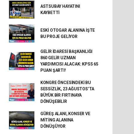
ASTSUBAY HAYATINI
KAYBETTİ
ESKİ OTOGAR ALANINA İŞTE
BU PROJE GELİYOR
GELİR İDARESİ BAŞKANLIĞI
860 GELİR UZMAN
YARDIMCISI ALACAK: KPSS 65
PUAN ŞARTI!
KONGRE ÖNCESİNDEKİ BU
SESSİZLİK, 23 AĞUSTOS’TA
BÜYÜK BİR FIRTINAYA
DÖNÜŞEBİLİR
GÜREŞ ALANI, KONSER VE
MİTİNG ALANINA
DÖNÜŞÜYOR