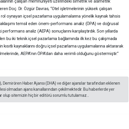
alarının çalışan memnuniyeti üzerindeki simetrik ve asimetrik
veren Doç. Dr. Özgür Davras, “Otel işletmelerinin yüksek çalışan
 rol oynayan içsel pazarlama uygulamalarına yönelik kaynak tahsis
al yaklaşımı temsil eden önem-performans analiz (ÖPA) ve doğrusal
 performans analiz (AEPA) sonuçlarını karşılaştırdık. Son yıllarda
len bu iki teknik içsel pazarlama bağlamında ilk kez bu çalışmada
inin kısıtlı kaynaklarını doğru içsel pazarlama uygulamalarına aktararak
melerinde, AEPA’nın ÖPA’dan daha verimli olduğunu göstermiştir.”
), Demirören Haber Ajansı (DHA) ve diğer ajanslar tarafından eklenen
lesi olmadan ajans kanallarından çekilmektedir. Bu haberlerde yer
 olup sitemizin hiç bir editörü sorumlu tutulamaz...