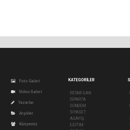
KATEGORİLER
S
Foto Galeri
Video Galeri
RESMİ İLAN
ISPARTA
Yazarlar
GÜNDEM
SİYASET
Arşivler
ASAYİŞ
Künyemiz
EĞİTİM