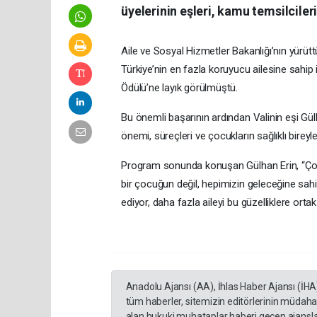
üyelerinin eşleri, kamu temsilcileri
Aile ve Sosyal Hizmetler Bakanlığı’nın yürü
Türkiye’nin en fazla koruyucu ailesine sahi
Ödülü’ne layık görülmüştü.
Bu önemli başarının ardından Valinin eşi Gü
önemi, süreçleri ve çocukların sağlıklı bireyl
Program sonunda konuşan Gülhan Erin, “Çocu
bir çocuğun değil, hepimizin geleceğine sahi
ediyor, daha fazla aileyi bu güzelliklere orta
Anadolu Ajansı (AA), İhlas Haber Ajansı (İHA
tüm haberler, sitemizin editörlerinin müdaha
alan hukuki muhataplar haberi geçen ajanslar