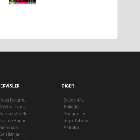
ERVİSLER
DİĞER
Hava Durumu
Sitede Ara
YYol ve Trafik
Anketler
Namaz Vakitleri
Biyografiler
Tarihte Bugün
Rüya Tabirleri
Sinamalar
Astroloji
Seri İlanlar