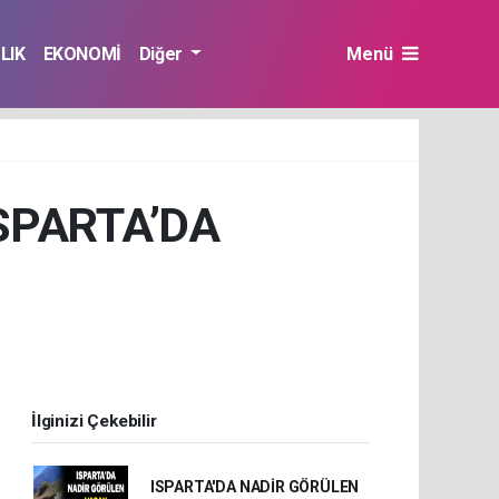
LIK
EKONOMİ
Diğer
Menü
ISPARTA’DA
İlginizi Çekebilir
ISPARTA'DA NADİR GÖRÜLEN