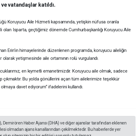
 ve vatandaşlar katıldı.
ttüğü Koruyucu Aile Hizmeti kapsamında, yetişkin nüfusa oranla
p ili olan Isparta, geçtiğimiz dönemde Cumhurbaşkanlığı Koruyucu Aile
lhan Erin’in himayelerinde düzenlenen programda, koruyucu aileliğin
er olarak yetişmesinde aile ortamının rolü vurgulandı.
klarımız, en kıymetli emanetimizdir. Koruyucu aile olmak, sadece
p çıkmaktır. Bu yolda gönüllerini açan tüm ailelerimize teşekkür
k olmaya davet ediyorum” ifadelerini kullandı.
), Demirören Haber Ajansı (DHA) ve diğer ajanslar tarafından eklenen
lesi olmadan ajans kanallarından çekilmektedir. Bu haberlerde yer
 olup sitemizin hiç bir editörü sorumlu tutulamaz...