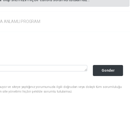
’DA ANLAMLI PROGRAM
Gonder
uyor ve siteye yaptığınız yorumunuzla ilgili doğrudan veya dolaylı tüm sorumluluğu
n site yönetimi hiçbir şekilde sorumlu tutulamaz.