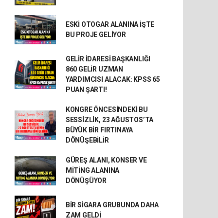
ESKİ OTOGAR ALANINA İŞTE
BU PROJE GELİYOR
GELİR İDARESİ BAŞKANLIĞI
860 GELİR UZMAN
YARDIMCISI ALACAK: KPSS 65
PUAN ŞARTI!
KONGRE ÖNCESİNDEKİ BU
SESSİZLİK, 23 AĞUSTOS’TA
BÜYÜK BİR FIRTINAYA
DÖNÜŞEBİLİR
GÜREŞ ALANI, KONSER VE
MİTİNG ALANINA
DÖNÜŞÜYOR
BİR SİGARA GRUBUNDA DAHA
ZAM GELDİ