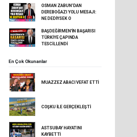
OSMAN ZABUN’DAN
DEREBOĞAZI YOLU MESAJI:
NE DEDİYSEK O
BAŞDEĞİRMEN'İN BAŞARISI
TÜRKİYE ÇAPINDA
TESCİLLENDİ
En Çok Okunanlar
MUAZZEZ ABACI VEFAT ETTİ
COŞKU İLE GERÇEKLEŞTİ
ASTSUBAY HAYATINI
KAYBETTİ