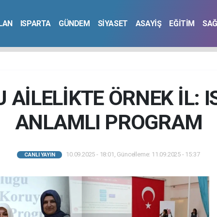
İLAN
ISPARTA
GÜNDEM
SİYASET
ASAYİŞ
EĞİTİM
SAĞ
AİLELİKTE ÖRNEK İL: 
ANLAMLI PROGRAM
10.09.2025 - 18:01, Güncelleme: 11.09.2025 - 15:37
CANLI YAYIN