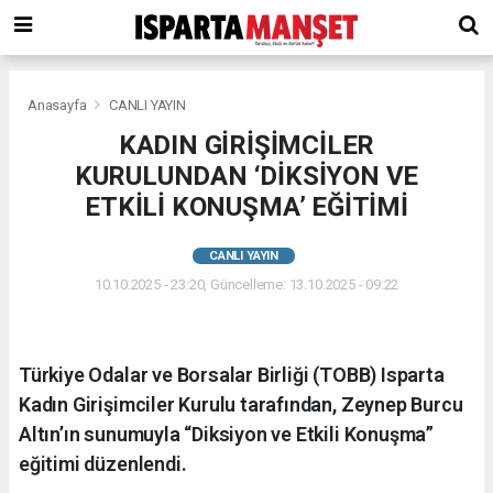
Anasayfa
CANLI YAYIN
KADIN GİRİŞİMCİLER
KURULUNDAN ‘DİKSİYON VE
ETKİLİ KONUŞMA’ EĞİTİMİ
CANLI YAYIN
10.10.2025 - 23:20, Güncelleme: 13.10.2025 - 09:22
Türkiye Odalar ve Borsalar Birliği (TOBB) Isparta
Kadın Girişimciler Kurulu tarafından, Zeynep Burcu
Altın’ın sunumuyla “Diksiyon ve Etkili Konuşma”
eğitimi düzenlendi.