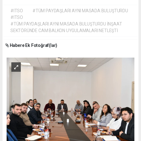
#ITSO
#TÜM PAYDAŞLARI AYNI MASADA BULUŞTURDU
#ITSO
#TÜM PAYDAŞLARI AYNI MASADA BULUŞTURDU İNŞAAT
SEKTÖRÜNDE CAM BALKON UYGULAMALARI NETLEŞTİ
Habere Ek Fotoğraf(lar)