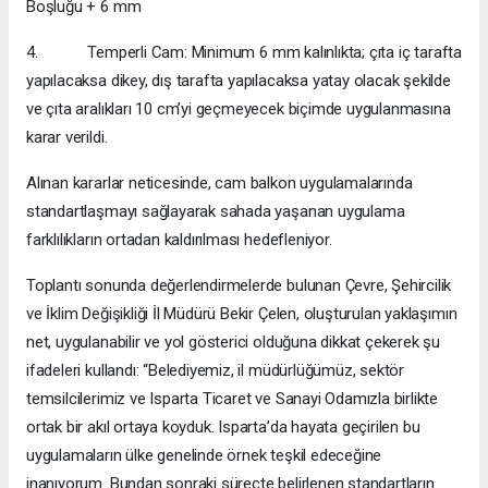
Boşluğu + 6 mm
4. Temperli Cam: Minimum 6 mm kalınlıkta; çıta iç tarafta
yapılacaksa dikey, dış tarafta yapılacaksa yatay olacak şekilde
ve çıta aralıkları 10 cm’yi geçmeyecek biçimde uygulanmasına
karar verildi.
Alınan kararlar neticesinde, cam balkon uygulamalarında
standartlaşmayı sağlayarak sahada yaşanan uygulama
farklılıkların ortadan kaldırılması hedefleniyor.
Toplantı sonunda değerlendirmelerde bulunan Çevre, Şehircilik
ve İklim Değişikliği İl Müdürü Bekir Çelen, oluşturulan yaklaşımın
net, uygulanabilir ve yol gösterici olduğuna dikkat çekerek şu
ifadeleri kullandı: “Belediyemiz, il müdürlüğümüz, sektör
temsilcilerimiz ve Isparta Ticaret ve Sanayi Odamızla birlikte
ortak bir akıl ortaya koyduk. Isparta’da hayata geçirilen bu
uygulamaların ülke genelinde örnek teşkil edeceğine
inanıyorum. Bundan sonraki süreçte belirlenen standartların