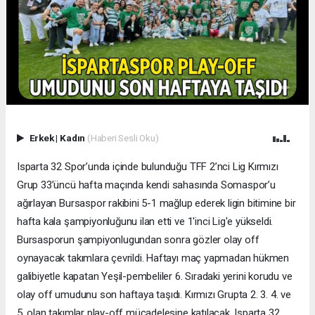
Erkek
|
Kadın
(Haberi Sesli Oku)
Isparta 32 Spor’unda içinde bulunduğu TFF 2’nci Lig Kırmızı
Grup 33’üncü hafta maçında kendi sahasında Somaspor’u
ağırlayan Bursaspor rakibini 5-1 mağlup ederek ligin bitimine bir
hafta kala şampiyonluğunu ilan etti ve 1'inci Lig'e yükseldi.
Bursasporun şampiyonlugundan sonra gözler olay off
oynayacak takımlara çevrildi. Haftayı maç yapmadan hükmen
galibiyetle kapatan Yeşil-pembeliler 6. Sıradaki yerini korudu ve
olay off umudunu son haftaya taşıdı. Kırmızı Grupta 2. 3. 4. ve
5. olan takımlar play-off mücadelesine katılacak. Isparta 32