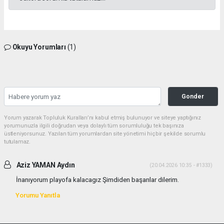
Okuyu Yorumları
(1)
Gonder
Yorum yazarak Topluluk Kuralları’nı kabul etmiş bulunuyor ve siteye yaptığınız
yorumunuzla ilgili doğrudan veya dolaylı tüm sorumluluğu tek başınıza
üstleniyorsunuz. Yazılan tüm yorumlardan site yönetimi hiçbir şekilde sorumlu
tutulamaz.
Aziz YAMAN Aydın
(20.04.2026 10:35 - #1333)
İnanıyorum playofa kalacagız Şimdiden başarılar dilerim.
Yorumu Yanıtla