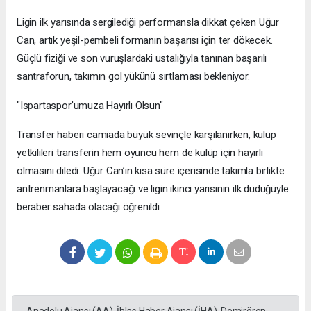
​Ligin ilk yarısında sergilediği performansla dikkat çeken Uğur
Can, artık yeşil-pembeli formanın başarısı için ter dökecek.
Güçlü fiziği ve son vuruşlardaki ustalığıyla tanınan başarılı
santraforun, takımın gol yükünü sırtlaması bekleniyor.
​"Ispartaspor'umuza Hayırlı Olsun"
​Transfer haberi camiada büyük sevinçle karşılanırken, kulüp
yetkilileri transferin hem oyuncu hem de kulüp için hayırlı
olmasını diledi. Uğur Can’ın kısa süre içerisinde takımla birlikte
antrenmanlara başlayacağı ve ligin ikinci yarısının ilk düdüğüyle
beraber sahada olacağı öğrenildi