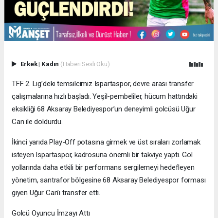
Erkek
|
Kadın
(Haberi Sesli Oku)
​TFF 2. Lig’deki temsilcimiz Ispartaspor, devre arası transfer
çalışmalarına hızlı başladı. Yeşil-pembeliler, hücum hattındaki
eksikliği 68 Aksaray Belediyespor’un deneyimli golcüsü Uğur
Can ile doldurdu.
​İkinci yarıda Play-Off potasına girmek ve üst sıraları zorlamak
isteyen Ispartaspor, kadrosuna önemli bir takviye yaptı. Gol
yollarında daha etkili bir performans sergilemeyi hedefleyen
yönetim, santrafor bölgesine 68 Aksaray Belediyespor forması
giyen Uğur Can’ı transfer etti.
​Golcü Oyuncu İmzayı Attı