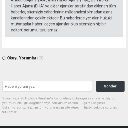
Anadolu Ajansı (AA), İhlas Haber Ajansı (İHA), Demirören
Haber Ajansı (DHA) ve diğer ajanslar tarafından eklenen tüm
haberler, sitemizin editörlerinin müdahalesi olmadan ajans
kanallarından çekilmektedir. Bu haberlerde yer alan hukuki
muhataplar haberi geçen ajanslar olup sitemizin hiç bir
editörü sorumlu tutulamaz...
Okuyu Yorumları
(0)
Gonder
Yorum yazarak Topluluk Kuralları’nı kabul etmiş bulunuyor ve siteye yaptığınız
yorumunuzla ilgili doğrudan veya dolaylı tüm sorumluluğu tek başınıza
üstleniyorsunuz. Yazılan tüm yorumlardan site yönetimi hiçbir şekilde sorumlu
tutulamaz.