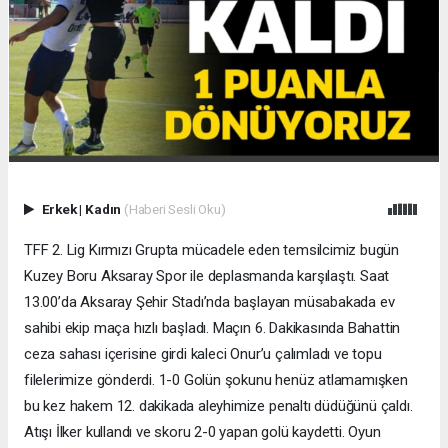
Erkek
|
Kadın
(Haberi Sesli Oku)
TFF 2. Lig Kırmızı Grupta mücadele eden temsilcimiz bugün
Kuzey Boru Aksaray Spor ile deplasmanda karşılaştı. Saat
13.00’da Aksaray Şehir Stadı’nda başlayan müsabakada ev
sahibi ekip maça hızlı başladı. Maçın 6. Dakikasında Bahattin
ceza sahası içerisine girdi kaleci Onur’u çalımladı ve topu
filelerimize gönderdi. 1-0 Golün şokunu henüz atlamamışken
bu kez hakem 12. dakikada aleyhimize penaltı düdüğünü çaldı.
Atışı İlker kullandı ve skoru 2-0 yapan golü kaydetti. Oyun