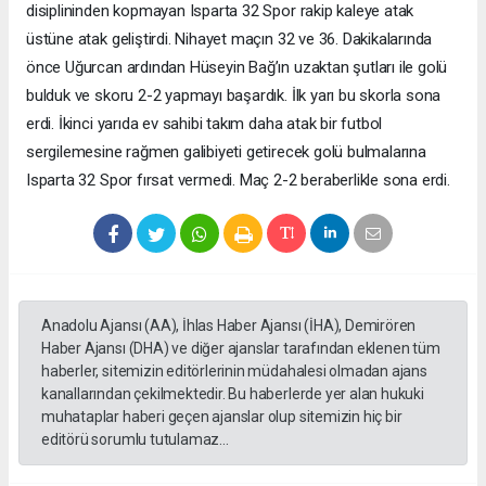
disiplininden kopmayan Isparta 32 Spor rakip kaleye atak
üstüne atak geliştirdi. Nihayet maçın 32 ve 36. Dakikalarında
önce Uğurcan ardından Hüseyin Bağ’ın uzaktan şutları ile golü
bulduk ve skoru 2-2 yapmayı başardık. İlk yarı bu skorla sona
erdi. İkinci yarıda ev sahibi takım daha atak bir futbol
sergilemesine rağmen galibiyeti getirecek golü bulmalarına
Isparta 32 Spor fırsat vermedi. Maç 2-2 beraberlikle sona erdi.
Anadolu Ajansı (AA), İhlas Haber Ajansı (İHA), Demirören
Haber Ajansı (DHA) ve diğer ajanslar tarafından eklenen tüm
haberler, sitemizin editörlerinin müdahalesi olmadan ajans
kanallarından çekilmektedir. Bu haberlerde yer alan hukuki
muhataplar haberi geçen ajanslar olup sitemizin hiç bir
editörü sorumlu tutulamaz...