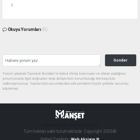
#.
Okuyu Yorumları
(0)
Gonder
Yorum yazarak Topluluk Kuralları’nı kabul etmiş bulunuyor ve siteye yaptığınız
yorumunuzla ilgili doğrudan veya dolaylı tüm sorumluluğu tek başınıza
üstleniyorsunuz. Yazılan tüm yorumlardan site yönetimi hiçbir şekilde sorumlu
tutulamaz.
haber paketi
haber scripti
haber yazılımı
Tüm hakları saklı tutulmaktadır. Copyright 2026©
Haber Yazılımı :
Web Aksiyon ®