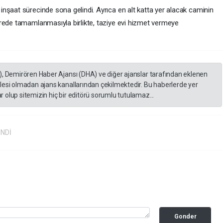
nşaat sürecinde sona gelindi. Ayrıca en alt katta yer alacak caminin
rede tamamlanmasıyla birlikte, taziye evi hizmet vermeye
), Demirören Haber Ajansı (DHA) ve diğer ajanslar tarafından eklenen
lesi olmadan ajans kanallarından çekilmektedir. Bu haberlerde yer
 olup sitemizin hiç bir editörü sorumlu tutulamaz...
İNDİ
Gonder