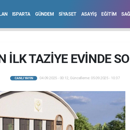
İLAN
ISPARTA
GÜNDEM
SİYASET
ASAYİŞ
EĞİTİM
SAĞ
N İLK TAZİYE EVİNDE S
04.09.2025 - 00:12, Güncelleme: 05.09.2025 - 10:37
CANLI YAYIN