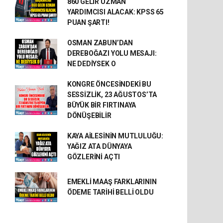
860 GELİR UZMAN
YARDIMCISI ALACAK: KPSS 65
PUAN ŞARTI!
OSMAN ZABUN’DAN
DEREBOĞAZI YOLU MESAJI:
NE DEDİYSEK O
KONGRE ÖNCESİNDEKİ BU
SESSİZLİK, 23 AĞUSTOS’TA
BÜYÜK BİR FIRTINAYA
DÖNÜŞEBİLİR
KAYA AİLESİNİN MUTLULUĞU:
YAĞIZ ATA DÜNYAYA
GÖZLERİNİ AÇTI
EMEKLİ MAAŞ FARKLARININ
ÖDEME TARİHİ BELLİ OLDU