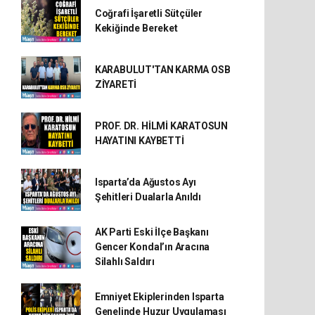
Coğrafi İşaretli Sütçüler
Kekiğinde Bereket
KARABULUT'TAN KARMA OSB
ZİYARETİ
PROF. DR. HİLMİ KARATOSUN
HAYATINI KAYBETTİ
Isparta’da Ağustos Ayı
Şehitleri Dualarla Anıldı
AK Parti Eski İlçe Başkanı
Gencer Kondal’ın Aracına
Silahlı Saldırı
Emniyet Ekiplerinden Isparta
Genelinde Huzur Uygulaması