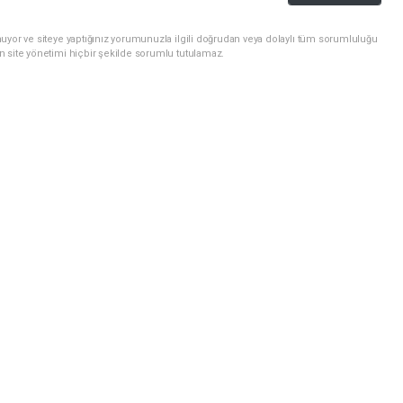
uyor ve siteye yaptığınız yorumunuzla ilgili doğrudan veya dolaylı tüm sorumluluğu
n site yönetimi hiçbir şekilde sorumlu tutulamaz.