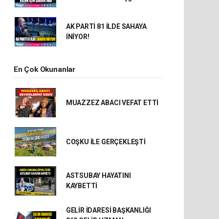
AK PARTİ 81 İLDE SAHAYA
İNİYOR!
En Çok Okunanlar
MUAZZEZ ABACI VEFAT ETTİ
COŞKU İLE GERÇEKLEŞTİ
ASTSUBAY HAYATINI
KAYBETTİ
GELİR İDARESİ BAŞKANLIĞI