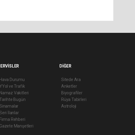
ERVİSLER
DİĞER
Hava Durumu
Sitede Ara
YYol ve Trafik
Anketler
Namaz Vakitleri
Biyografiler
Tarihte Bugün
Rüya Tabirleri
Sinamalar
Astroloji
Seri İlanlar
Firma Rehberi
Gazete Manşetleri