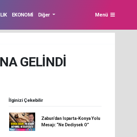
LIK
EKONOMİ
Diğer
Menü
ONA GELİNDİ
İlginizi Çekebilir
Zabun’dan Isparta-Konya Yolu
Mesajı: “Ne Dediysek O”