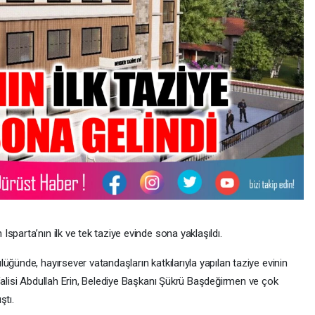
sparta’nın ilk ve tek taziye evinde sona yaklaşıldı.
üğünde, hayırsever vatandaşların katkılarıyla yapılan taziye evinin
Valisi Abdullah Erin, Belediye Başkanı Şükrü Başdeğirmen ve çok
ştı.