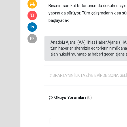
Binanın son kat betonunun da dökülmesiyle i
yapımı da sürüyor. Tüm çalışmaların kısa sü
başlayacak.
Anadolu Ajansı (AA), İhlas Haber Ajansı (İHA
tüm haberler, sitemizin editörlerinin müdaha
alan hukuki muhataplar haberi geçen ajanslar
#ISPARTA’NIN İLK TAZİYE EVİNDE SONA GEL
Okuyu Yorumları
(0)