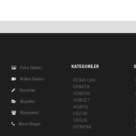
KATEGORİLER
S
Foto Galeri
Video Galeri
RESMİ İLAN
ISPARTA
Yazarlar
GÜNDEM
SİYASET
Arşivler
ASAYİŞ
Künyemiz
EĞİTİM
SAĞLIK
Bize Ulaşın
EKONOMİ