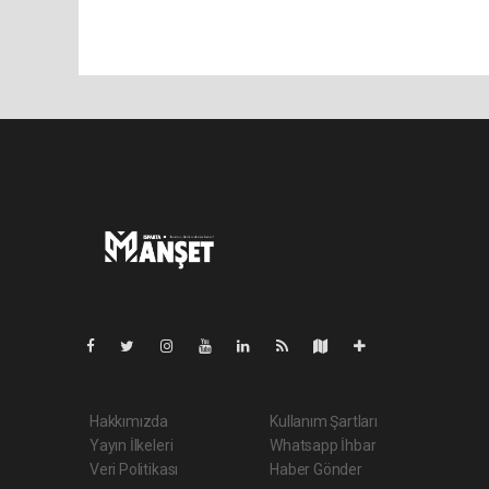
Pro-0.047
Hakkımızda
Kullanım Şartları
Yayın İlkeleri
Whatsapp İhbar
Veri Politikası
Haber Gönder