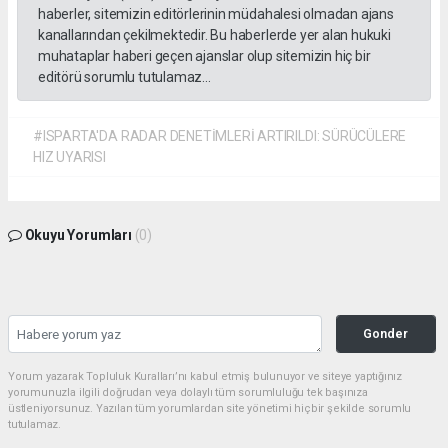
haberler, sitemizin editörlerinin müdahalesi olmadan ajans
kanallarından çekilmektedir. Bu haberlerde yer alan hukuki
muhataplar haberi geçen ajanslar olup sitemizin hiç bir
editörü sorumlu tutulamaz...
#ISPARTA'DA RADAR DENETİMLERİ ARTIRILDI: SÜRÜCÜLERE
HIZ UYARISI
Okuyu Yorumları
(0)
Gonder
Yorum yazarak Topluluk Kuralları’nı kabul etmiş bulunuyor ve siteye yaptığınız
yorumunuzla ilgili doğrudan veya dolaylı tüm sorumluluğu tek başınıza
üstleniyorsunuz. Yazılan tüm yorumlardan site yönetimi hiçbir şekilde sorumlu
tutulamaz.