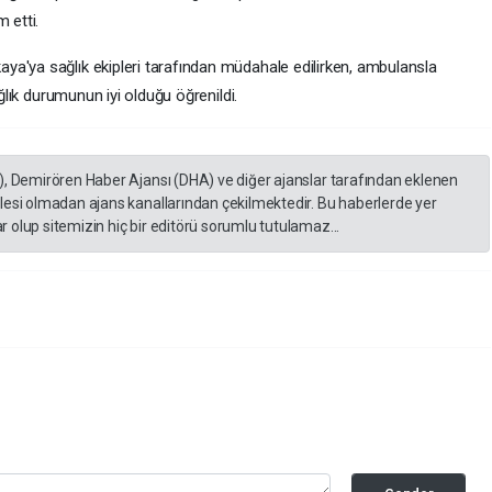
 etti.
a'ya sağlık ekipleri tarafından müdahale edilirken, ambulansla
ağlık durumunun iyi olduğu öğrenildi.
), Demirören Haber Ajansı (DHA) ve diğer ajanslar tarafından eklenen
lesi olmadan ajans kanallarından çekilmektedir. Bu haberlerde yer
 olup sitemizin hiç bir editörü sorumlu tutulamaz...