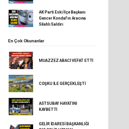
AK Parti Eski İlçe Başkanı
Gencer Kondal’ın Aracına
Silahlı Saldırı
En Çok Okunanlar
MUAZZEZ ABACI VEFAT ETTİ
COŞKU İLE GERÇEKLEŞTİ
ASTSUBAY HAYATINI
KAYBETTİ
GELİR İDARESİ BAŞKANLIĞI