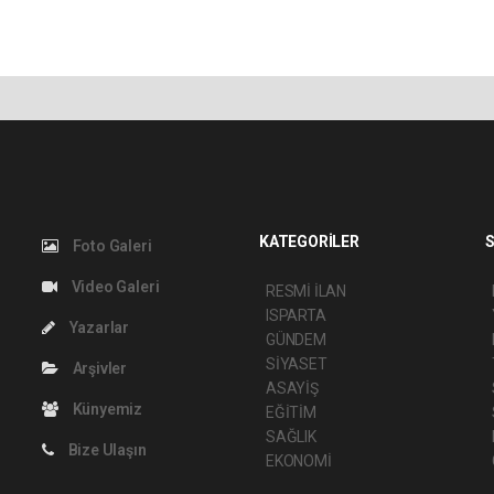
KATEGORİLER
S
Foto Galeri
Video Galeri
RESMİ İLAN
ISPARTA
Yazarlar
GÜNDEM
SİYASET
Arşivler
ASAYİŞ
Künyemiz
EĞİTİM
SAĞLIK
Bize Ulaşın
EKONOMİ