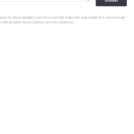
Gonder
uyor ve siteye yaptığınız yorumunuzla ilgili doğrudan veya dolaylı tüm sorumluluğu
n site yönetimi hiçbir şekilde sorumlu tutulamaz.