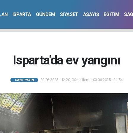
İLAN
ISPARTA
GÜNDEM
SİYASET
ASAYİŞ
EĞİTİM
SAĞ
Isparta'da ev yangını
02.06.2025 - 12:20, Güncelleme: 03.06.2025 - 21:54
CANLI YAYIN