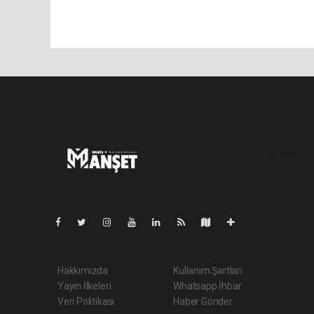
Pro-0.068
Hakkımızda
Kullanım Şartları
Yayın İlkeleri
Whatsapp İhbar
Veri Politikası
Haber Gönder