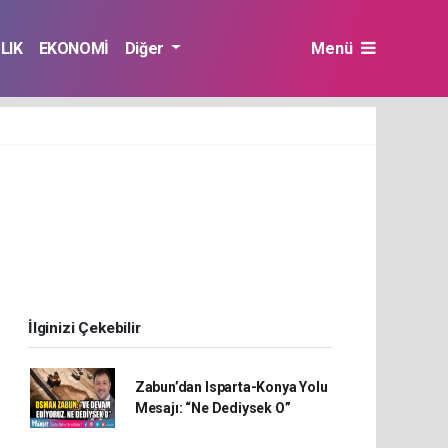
LIK
EKONOMİ
Diğer
Menü
İlginizi Çekebilir
Zabun’dan Isparta-Konya Yolu
Mesajı: “Ne Dediysek O”