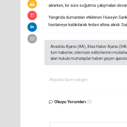
alınırken, bir süre soğutma çalışmaları devam
Yangında dumandan etkilenen Hüseyin Sarıkay
hastaneye kaldırılarak tedavi altına alındı. S
Anadolu Ajansı (AA), İhlas Haber Ajansı (İHA
tüm haberler, sitemizin editörlerinin müdaha
alan hukuki muhataplar haberi geçen ajanslar
#Isparta'da ev yangını
Okuyu Yorumları
(0)