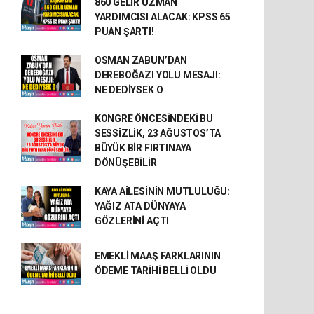
860 GELİR UZMAN
YARDIMCISI ALACAK: KPSS 65
PUAN ŞARTI!
OSMAN ZABUN’DAN
DEREBOĞAZI YOLU MESAJI:
NE DEDİYSEK O
KONGRE ÖNCESİNDEKİ BU
SESSİZLİK, 23 AĞUSTOS’TA
BÜYÜK BİR FIRTINAYA
DÖNÜŞEBİLİR
KAYA AİLESİNİN MUTLULUĞU:
YAĞIZ ATA DÜNYAYA
GÖZLERİNİ AÇTI
EMEKLİ MAAŞ FARKLARININ
ÖDEME TARİHİ BELLİ OLDU