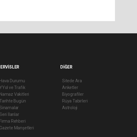
ERVİSLER
DİĞER
Hava Durumu
Sitede Ara
YYol ve Trafik
Anketler
Namaz Vakitleri
Biyografiler
Tarihte Bugün
Rüya Tabirleri
Sinamalar
Astroloji
Seri İlanlar
Firma Rehberi
Gazete Manşetleri