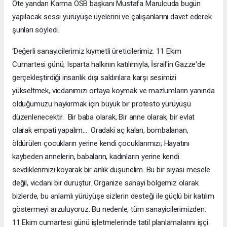
Öte yandan Karma OSB başkanı Mustafa Marulcuda bugün
yapılacak sessi yürüyüşe üyelerini ve çalışanlarını davet ederek
şunları söyledi.
‘Değerli sanayicilerimiz kıymetli üreticilerimiz. 11 Ekim
Cumartesi günü, Isparta halkının katılımıyla, İsrail'in Gazze'de
gerçekleştirdiği insanlık dışı saldırılara karşı sesimizi
yükseltmek, vicdanımızı ortaya koymak ve mazlumların yanında
olduğumuzu haykırmak için büyük bir protesto yürüyüşü
düzenlenecektir. Bir baba olarak, Bir anne olarak, bir evlat
olarak empati yapalım... Oradaki aç kalan, bombalanan,
öldürülen çocukların yerine kendi çocuklarımızı; Hayatını
kaybeden annelerin, babaların, kadınların yerine kendi
sevdiklerimizi koyarak bir anlık düşünelim. Bu bir siyasi mesele
değil, vicdani bir duruştur. Organize sanayi bölgemiz olarak
bizlerde, bu anlamlı yürüyüşe sizlerin desteği ile güçlü bir katılım
göstermeyi arzuluyoruz. Bu nedenle, tüm sanayicilerimizden:
11 Ekim cumartesi günü işletmelerinde tatil planlamalarını işçi