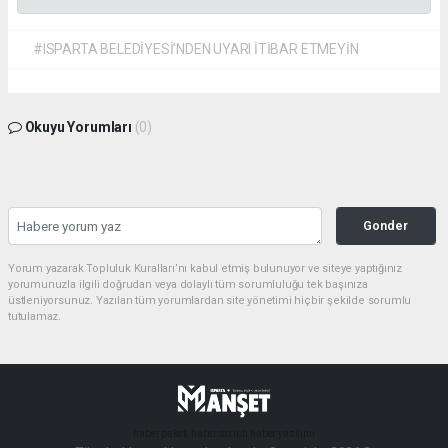
#ISPARTA BELEDİYESİ’NDEN UYARI İTİBAR ETMEYİN
Okuyu Yorumları
(0)
Gonder
Yorum yazarak Topluluk Kuralları’nı kabul etmiş bulunuyor ve siteye yaptığınız
yorumunuzla ilgili doğrudan veya dolaylı tüm sorumluluğu tek başınıza
üstleniyorsunuz. Yazılan tüm yorumlardan site yönetimi hiçbir şekilde sorumlu
tutulamaz.
haber paketi
haber scripti
haber yazılımı