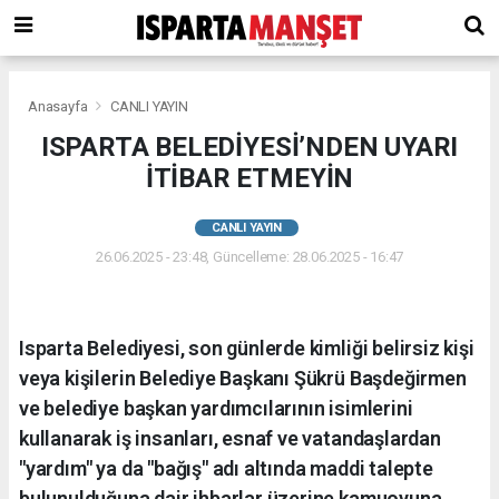
Anasayfa
CANLI YAYIN
ISPARTA BELEDİYESİ’NDEN UYARI
İTİBAR ETMEYİN
CANLI YAYIN
26.06.2025 - 23:48, Güncelleme: 28.06.2025 - 16:47
Isparta Belediyesi, son günlerde kimliği belirsiz kişi
veya kişilerin Belediye Başkanı Şükrü Başdeğirmen
ve belediye başkan yardımcılarının isimlerini
kullanarak iş insanları, esnaf ve vatandaşlardan
"yardım" ya da "bağış" adı altında maddi talepte
bulunulduğuna dair ihbarlar üzerine kamuoyuna