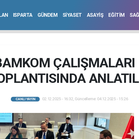
İLAN
ISPARTA
GÜNDEM
SİYASET
ASAYİŞ
EĞİTİM
SAĞ
BAMKOM ÇALIŞMALARI
OPLANTISINDA ANLATIL
02.12.2025 - 16:32, Güncelleme: 04.12.2025 - 15:26
CANLI YAYIN