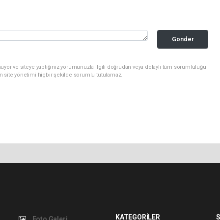
Gonder
uyor ve siteye yaptığınız yorumunuzla ilgili doğrudan veya dolaylı tüm sorumluluğu
n site yönetimi hiçbir şekilde sorumlu tutulamaz.
KATEGORİLER
S
Foto Galeri