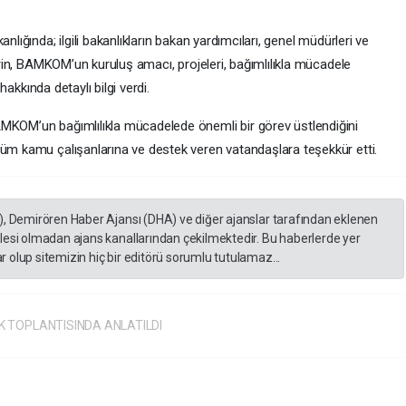
nlığında; ilgili bakanlıkların bakan yardımcıları, genel müdürleri ve
 Erin, BAMKOM’un kuruluş amacı, projeleri, bağımlılıkla mücadele
 hakkında detaylı bilgi verdi.
AMKOM’un bağımlılıkla mücadelede önemli bir görev üstlendiğini
tüm kamu çalışanlarına ve destek veren vatandaşlara teşekkür etti.
), Demirören Haber Ajansı (DHA) ve diğer ajanslar tarafından eklenen
lesi olmadan ajans kanallarından çekilmektedir. Bu haberlerde yer
 olup sitemizin hiç bir editörü sorumlu tutulamaz...
 TOPLANTISINDA ANLATILDI