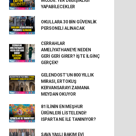
MÜJDE: YER DEĞİŞİKLİĞİ
YAPABİLECEKLER
OKULLARA 30 BİN GÜVENLİK
PERSONELİ ALINACAK
CERRAHLAR
AMELİYATHANEYE NEDEN
GERİ GERİ GİRER? İŞTE İLGİNÇ
GERÇEK!
GELENDOST’UN 800 YILLIK
MİRASI, ERTOKUŞ
KERVANSARAYI ZAMANA
MEYDAN OKUYOR
81 İLİNİN EN MEŞHUR
ÜRÜNLERİ LİSTELENDİ!
ISPARTA NE İLE TANINIYOR?
SAVA YAŞLI BAKIM EVİ