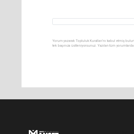
Yorum yazarak Topluluk Kuralları’nı kabul etmiş bulun
tek başınıza üstleniyorsunuz. Yazılan tüm yorumlarda
Pro-0.048