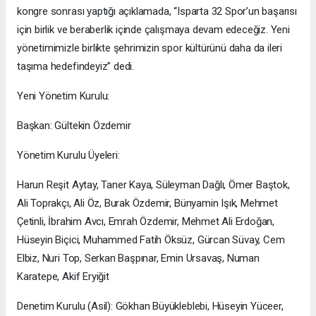
kongre sonrası yaptığı açıklamada, “Isparta 32 Spor’un başarısı
için birlik ve beraberlik içinde çalışmaya devam edeceğiz. Yeni
yönetimimizle birlikte şehrimizin spor kültürünü daha da ileri
taşıma hedefindeyiz” dedi.
Yeni Yönetim Kurulu:
Başkan: Gültekin Özdemir
Yönetim Kurulu Üyeleri:
Harun Reşit Aytay, Taner Kaya, Süleyman Dağlı, Ömer Baştok,
Ali Toprakçı, Ali Öz, Burak Özdemir, Bünyamin Işık, Mehmet
Çetinli, İbrahim Avcı, Emrah Özdemir, Mehmet Ali Erdoğan,
Hüseyin Biçici, Muhammed Fatih Öksüz, Gürcan Süvay, Cem
Elbiz, Nuri Top, Serkan Başpınar, Emin Ursavaş, Numan
Karatepe, Akif Eryiğit
Denetim Kurulu (Asil): Gökhan Büyükleblebi, Hüseyin Yüceer,