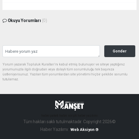
Okuyu Yorumları
(0)
Gonder
Yorum yazarak Topluluk Kuralları’nı kabul etmiş bulunuyor ve siteye yaptığınız
yorumunuzla ilgili doğrudan veya dolaylı tüm sorumluluğu tek başınıza
üstleniyorsunuz. Yazılan tüm yorumlardan site yönetimi hiçbir şekilde sorumlu
tutulamaz.
haber paketi
haber scripti
haber yazılımı
Tüm hakları saklı tutulmaktadır. Copyright 2026©
Haber Yazılımı :
Web Aksiyon ®