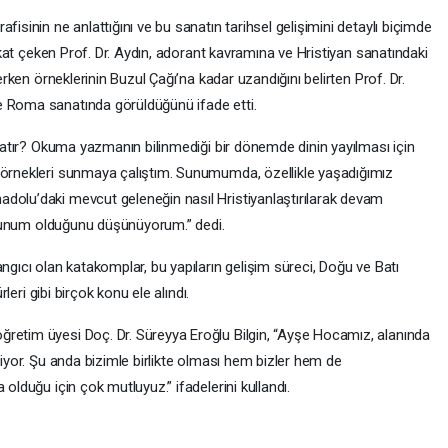
fisinin ne anlattığını ve bu sanatın tarihsel gelişimini detaylı biçimde
dikkat çeken Prof. Dr. Aydın, adorant kavramına ve Hristiyan sanatındaki
 erken örneklerinin Buzul Çağı’na kadar uzandığını belirten Prof. Dr.
e Roma sanatında görüldüğünü ifade etti.
anlatır? Okuma yazmanın bilinmediği bir dönemde dinin yayılması için
n örnekleri sunmaya çalıştım. Sunumumda, özellikle yaşadığımız
dolu’daki mevcut geleneğin nasıl Hristiyanlaştırılarak devam
ir sunum olduğunu düşünüyorum.” dedi.
ngıcı olan katakomplar, bu yapıların gelişim süreci, Doğu ve Batı
rleri gibi birçok konu ele alındı.
retim üyesi Doç. Dr. Süreyya Eroğlu Bilgin, “Ayşe Hocamız, alanında
liyor. Şu anda bizimle birlikte olması hem bizler hem de
 olduğu için çok mutluyuz.” ifadelerini kullandı.