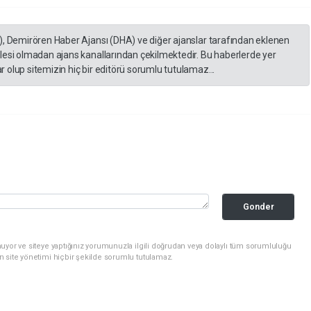
), Demirören Haber Ajansı (DHA) ve diğer ajanslar tarafından eklenen
lesi olmadan ajans kanallarından çekilmektedir. Bu haberlerde yer
 olup sitemizin hiç bir editörü sorumlu tutulamaz...
Gonder
uyor ve siteye yaptığınız yorumunuzla ilgili doğrudan veya dolaylı tüm sorumluluğu
n site yönetimi hiçbir şekilde sorumlu tutulamaz.