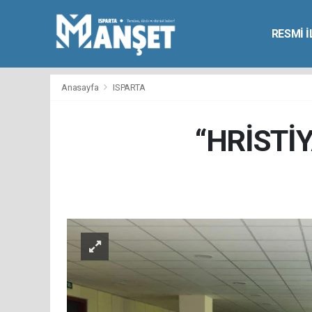
RESMİ 
Anasayfa
ISPARTA
“HRİSTİ