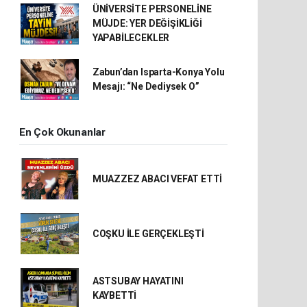
ÜNİVERSİTE PERSONELİNE
MÜJDE: YER DEĞİŞİKLİĞİ
YAPABİLECEKLER
Zabun’dan Isparta-Konya Yolu
Mesajı: “Ne Dediysek O”
En Çok Okunanlar
MUAZZEZ ABACI VEFAT ETTİ
COŞKU İLE GERÇEKLEŞTİ
ASTSUBAY HAYATINI
KAYBETTİ