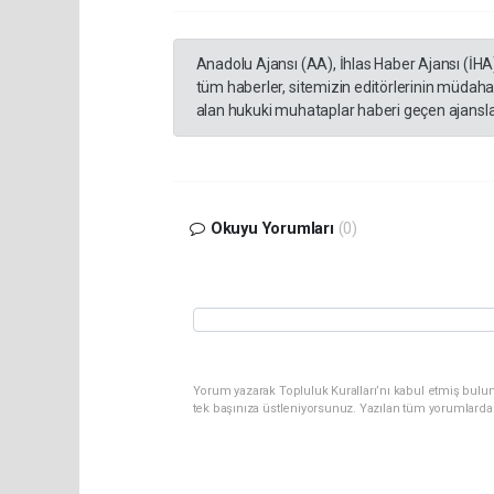
Anadolu Ajansı (AA), İhlas Haber Ajansı (İHA
tüm haberler, sitemizin editörlerinin müdaha
alan hukuki muhataplar haberi geçen ajanslar
Okuyu Yorumları
(0)
Yorum yazarak Topluluk Kuralları’nı kabul etmiş bulun
tek başınıza üstleniyorsunuz. Yazılan tüm yorumlarda