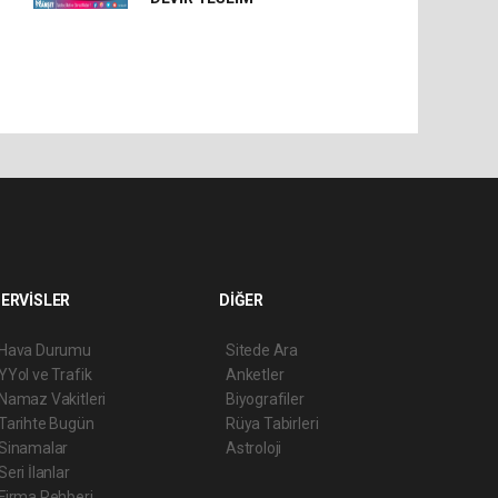
ERVİSLER
DİĞER
Hava Durumu
Sitede Ara
YYol ve Trafik
Anketler
Namaz Vakitleri
Biyografiler
Tarihte Bugün
Rüya Tabirleri
Sinamalar
Astroloji
Seri İlanlar
Firma Rehberi