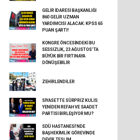
GELİR İDARESİ BAŞKANLIĞI
860 GELİR UZMAN
YARDIMCISI ALACAK: KPSS 65
PUAN ŞARTI!
KONGRE ÖNCESİNDEKİ BU
SESSİZLİK, 23 AĞUSTOS’TA
BÜYÜK BİR FIRTINAYA
DÖNÜŞEBİLİR
ZEHİRLENDİLER
SİYASETTE SÜRPRİZ KULİS:
YENİDEN REFAH VE SAADET
PARTİSİ BİRLEŞİYOR MU?
SDÜ HASTANESİ’NDE
BAŞHEKİMLİK GÖREVİNDE
DEVİR TESLİM