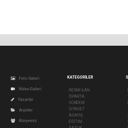
KATEGORİLER
S
Foto Galeri
Video Galeri
RESMİ İLAN
ISPARTA
Yazarlar
GÜNDEM
SİYASET
Arşivler
ASAYİŞ
Künyemiz
EĞİTİM
SAĞLIK