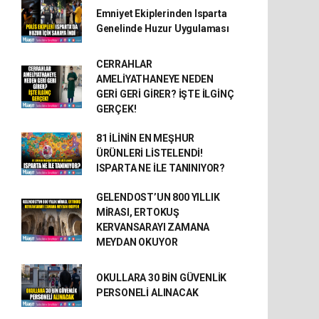
Emniyet Ekiplerinden Isparta
Genelinde Huzur Uygulaması
CERRAHLAR
AMELİYATHANEYE NEDEN
GERİ GERİ GİRER? İŞTE İLGİNÇ
GERÇEK!
81 İLİNİN EN MEŞHUR
ÜRÜNLERİ LİSTELENDİ!
ISPARTA NE İLE TANINIYOR?
GELENDOST’UN 800 YILLIK
MİRASI, ERTOKUŞ
KERVANSARAYI ZAMANA
MEYDAN OKUYOR
OKULLARA 30 BİN GÜVENLİK
PERSONELİ ALINACAK