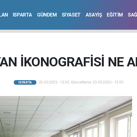
İLAN
ISPARTA
GÜNDEM
SİYASET
ASAYİŞ
EĞİTİM
SAĞ
YAN İKONOGRAFİSİ NE A
23.05.2025 - 13:35, Güncelleme: 23.05.2025 - 13:55
ISPARTA