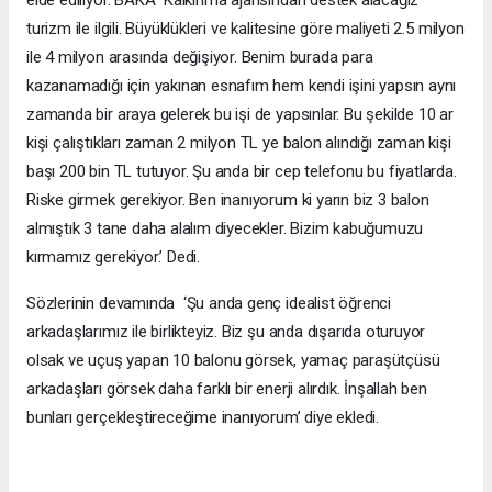
elde ediliyor. BAKA Kalkınma ajansından destek alacağız
turizm ile ilgili. Büyüklükleri ve kalitesine göre maliyeti 2.5 milyon
ile 4 milyon arasında değişiyor. Benim burada para
kazanamadığı için yakınan esnafım hem kendi işini yapsın aynı
zamanda bir araya gelerek bu işi de yapsınlar. Bu şekilde 10 ar
kişi çalıştıkları zaman 2 milyon TL ye balon alındığı zaman kişi
başı 200 bin TL tutuyor. Şu anda bir cep telefonu bu fiyatlarda.
Riske girmek gerekiyor. Ben inanıyorum ki yarın biz 3 balon
almıştık 3 tane daha alalım diyecekler. Bizim kabuğumuzu
kırmamız gerekiyor.’ Dedi.
Sözlerinin devamında ‘Şu anda genç idealist öğrenci
arkadaşlarımız ile birlikteyiz. Biz şu anda dışarıda oturuyor
olsak ve uçuş yapan 10 balonu görsek, yamaç paraşütçüsü
arkadaşları görsek daha farklı bir enerji alırdık. İnşallah ben
bunları gerçekleştireceğime inanıyorum’ diye ekledi.