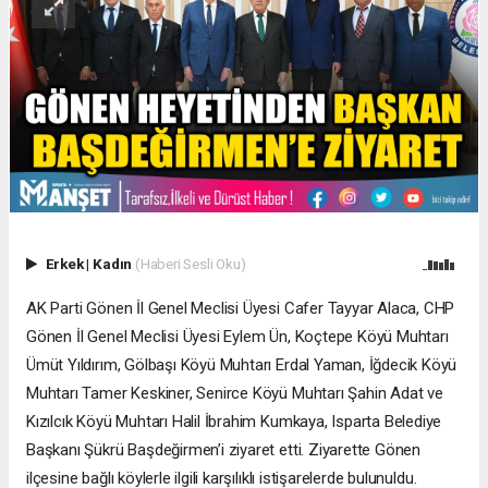
Erkek
|
Kadın
(Haberi Sesli Oku)
AK Parti Gönen İl Genel Meclisi Üyesi Cafer Tayyar Alaca, CHP
Gönen İl Genel Meclisi Üyesi Eylem Ün, Koçtepe Köyü Muhtarı
Ümüt Yıldırım, Gölbaşı Köyü Muhtarı Erdal Yaman, İğdecik Köyü
Muhtarı Tamer Keskiner, Senirce Köyü Muhtarı Şahin Adat ve
Kızılcık Köyü Muhtarı Halil İbrahim Kumkaya, Isparta Belediye
Başkanı Şükrü Başdeğirmen’i ziyaret etti. Ziyarette Gönen
ilçesine bağlı köylerle ilgili karşılıklı istişarelerde bulunuldu.