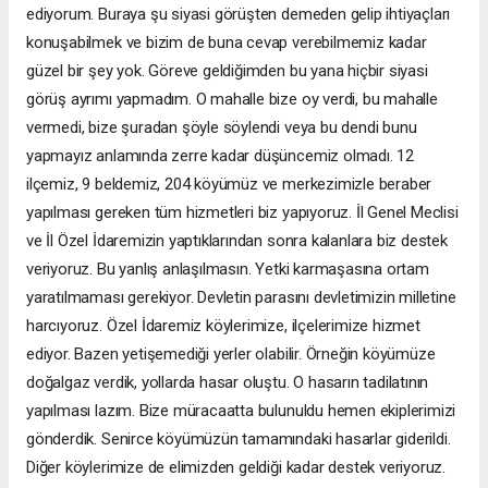
ediyorum. Buraya şu siyasi görüşten demeden gelip ihtiyaçları
konuşabilmek ve bizim de buna cevap verebilmemiz kadar
güzel bir şey yok. Göreve geldiğimden bu yana hiçbir siyasi
görüş ayrımı yapmadım. O mahalle bize oy verdi, bu mahalle
vermedi, bize şuradan şöyle söylendi veya bu dendi bunu
yapmayız anlamında zerre kadar düşüncemiz olmadı. 12
ilçemiz, 9 beldemiz, 204 köyümüz ve merkezimizle beraber
yapılması gereken tüm hizmetleri biz yapıyoruz. İl Genel Meclisi
ve İl Özel İdaremizin yaptıklarından sonra kalanlara biz destek
veriyoruz. Bu yanlış anlaşılmasın. Yetki karmaşasına ortam
yaratılmaması gerekiyor. Devletin parasını devletimizin milletine
harcıyoruz. Özel İdaremiz köylerimize, ilçelerimize hizmet
ediyor. Bazen yetişemediği yerler olabilir. Örneğin köyümüze
doğalgaz verdik, yollarda hasar oluştu. O hasarın tadilatının
yapılması lazım. Bize müracaatta bulunuldu hemen ekiplerimizi
gönderdik. Senirce köyümüzün tamamındaki hasarlar giderildi.
Diğer köylerimize de elimizden geldiği kadar destek veriyoruz.