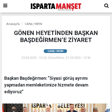
Anasayfa
CANLI YAYIN
GÖNEN HEYETİNDEN BAŞKAN
BAŞDEĞİRMEN’E ZİYARET
CANLI YAYIN
20.04.2026 - 16:26, Güncelleme: 21.04.2026 - 19:56
Başkan Başdeğirmen: “Siyasi görüş ayrımı
yapmadan memleketimize hizmete devam
ediyoruz”