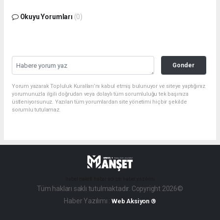
Okuyu Yorumları
(0)
Gonder
Yorum yazarak Topluluk Kuralları’nı kabul etmiş bulunuyor ve siteye yaptığınız
yorumunuzla ilgili doğrudan veya dolaylı tüm sorumluluğu tek başınıza
üstleniyorsunuz. Yazılan tüm yorumlardan site yönetimi hiçbir şekilde
sorumlu tutulamaz.
haber paketi
haber scripti
haber yazılımı
Tüm hakları saklı tutulmaktadır. Copyright 2026©
Haber Yazılımı :
Web Aksiyon ®