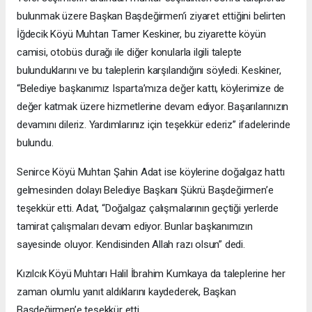
bulunmak üzere Başkan Başdeğirmen’i ziyaret ettiğini belirten
İğdecik Köyü Muhtarı Tamer Keskiner, bu ziyarette köyün
camisi, otobüs durağı ile diğer konularla ilgili talepte
bulunduklarını ve bu taleplerin karşılandığını söyledi. Keskiner,
“Belediye başkanımız Isparta’mıza değer kattı, köylerimize de
değer katmak üzere hizmetlerine devam ediyor. Başarılarınızın
devamını dileriz. Yardımlarınız için teşekkür ederiz” ifadelerinde
bulundu.
Senirce Köyü Muhtarı Şahin Adat ise köylerine doğalgaz hattı
gelmesinden dolayı Belediye Başkanı Şükrü Başdeğirmen’e
teşekkür etti. Adat, “Doğalgaz çalışmalarının geçtiği yerlerde
tamirat çalışmaları devam ediyor. Bunlar başkanımızın
sayesinde oluyor. Kendisinden Allah razı olsun” dedi.
Kızılcık Köyü Muhtarı Halil İbrahim Kumkaya da taleplerine her
zaman olumlu yanıt aldıklarını kaydederek, Başkan
Başdeğirmen’e teşekkür etti.