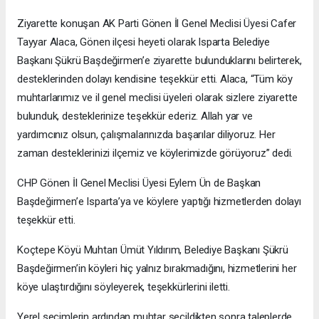
Ziyarette konuşan AK Parti Gönen İl Genel Meclisi Üyesi Cafer
Tayyar Alaca, Gönen ilçesi heyeti olarak Isparta Belediye
Başkanı Şükrü Başdeğirmen’e ziyarette bulunduklarını belirterek,
desteklerinden dolayı kendisine teşekkür etti. Alaca, “Tüm köy
muhtarlarımız ve il genel meclisi üyeleri olarak sizlere ziyarette
bulunduk, desteklerinize teşekkür ederiz. Allah yar ve
yardımcınız olsun, çalışmalarınızda başarılar diliyoruz. Her
zaman desteklerinizi ilçemiz ve köylerimizde görüyoruz” dedi.
CHP Gönen İl Genel Meclisi Üyesi Eylem Ün de Başkan
Başdeğirmen’e Isparta’ya ve köylere yaptığı hizmetlerden dolayı
teşekkür etti.
Koçtepe Köyü Muhtarı Ümüt Yıldırım, Belediye Başkanı Şükrü
Başdeğirmen’in köyleri hiç yalnız bırakmadığını, hizmetlerini her
köye ulaştırdığını söyleyerek, teşekkürlerini iletti.
Yerel seçimlerin ardından muhtar seçildikten sonra taleplerde