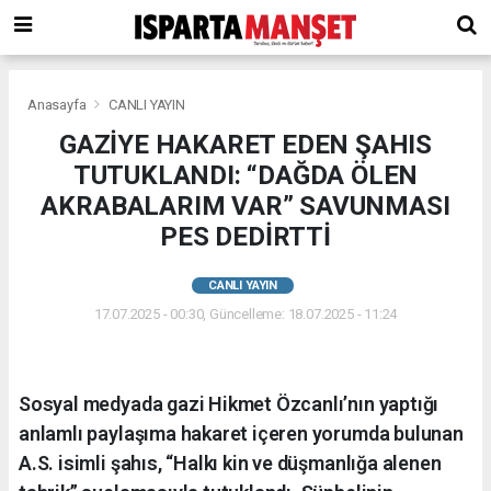
Anasayfa
CANLI YAYIN
GAZİYE HAKARET EDEN ŞAHIS
TUTUKLANDI: “DAĞDA ÖLEN
AKRABALARIM VAR” SAVUNMASI
PES DEDİRTTİ
CANLI YAYIN
17.07.2025 - 00:30, Güncelleme: 18.07.2025 - 11:24
Sosyal medyada gazi Hikmet Özcanlı’nın yaptığı
anlamlı paylaşıma hakaret içeren yorumda bulunan
A.S. isimli şahıs, “Halkı kin ve düşmanlığa alenen