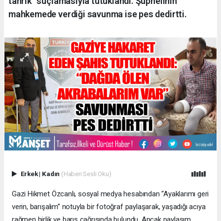
tahrik” suçlamasıyla tutuklandı. Şüphelinin
mahkemede verdiği savunma ise pes dedirtti.
Erkek
|
Kadın
(Haberi Sesli Oku)
Gazi Hikmet Özcanlı, sosyal medya hesabından “Ayaklarımı geri
verin, barışalım” notuyla bir fotoğraf paylaşarak, yaşadığı acıya
rağmen birlik ve barış çağrısında bulundu. Ancak paylaşım