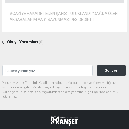
#GAZİYE HAKARET EDEN ŞAHIS TUTUKLANDI: “DAĞDA ÖLEN
AKRABALARIM VAR” SAVUNMASI PES DEDİRTTİ
Okuyu Yorumları
(0)
Gonder
Yorum yazarak Topluluk Kuralları’nı kabul etmiş bulunuyor ve siteye yaptığınız
yorumunuzla ilgili doğrudan veya dolaylı tüm sorumluluğu tek başınıza
üstleniyorsunuz. Yazılan tüm yorumlardan site yönetimi hiçbir şekilde sorumlu
tutulamaz.