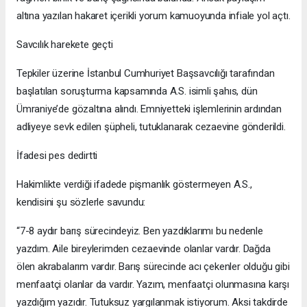
altına yazılan hakaret içerikli yorum kamuoyunda infiale yol açtı.
Savcılık harekete geçti
Tepkiler üzerine İstanbul Cumhuriyet Başsavcılığı tarafından
başlatılan soruşturma kapsamında A.S. isimli şahıs, dün
Ümraniye’de gözaltına alındı. Emniyetteki işlemlerinin ardından
adliyeye sevk edilen şüpheli, tutuklanarak cezaevine gönderildi.
İfadesi pes dedirtti
Hakimlikte verdiği ifadede pişmanlık göstermeyen A.S.,
kendisini şu sözlerle savundu:
“7-8 aydır barış sürecindeyiz. Ben yazdıklarımı bu nedenle
yazdım. Aile bireylerimden cezaevinde olanlar vardır. Dağda
ölen akrabalarım vardır. Barış sürecinde acı çekenler olduğu gibi
menfaatçi olanlar da vardır. Yazım, menfaatçi olunmasına karşı
yazdığım yazıdır. Tutuksuz yargılanmak istiyorum. Aksi takdirde