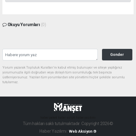
Okuyu Yorumları
(0)
Gonder
Yorum yazarak Topluluk Kuralları’nı kabul etmiş bulunuyor ve siteye yaptığınız
yorumunuzla ilgili doğrudan veya dolaylı tüm sorumluluğu tek başınıza
üstleniyorsunuz. Yazılan tüm yorumlardan site yönetimi hiçbir şekilde sorumlu
tutulamaz.
haber paketi
haber scripti
haber yazılımı
Tüm hakları saklı tutulmaktadır. Copyright 2026©
Haber Yazılımı :
Web Aksiyon ®