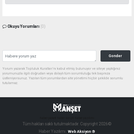
Okuyu Yorumları
(0)
Gonder
Yorum yazarak Topluluk Kuralları’nı kabul etmiş bulunuyor ve siteye yaptığınız
yorumunuzla ilgili doğrudan veya dolaylı tüm sorumluluğu tek başınıza
üstleniyorsunuz. Yazılan tüm yorumlardan site yönetimi hiçbir şekilde sorumlu
tutulamaz.
haber paketi
haber scripti
haber yazılımı
Tüm hakları saklı tutulmaktadır. Copyright 2026©
Haber Yazılımı :
Web Aksiyon ®