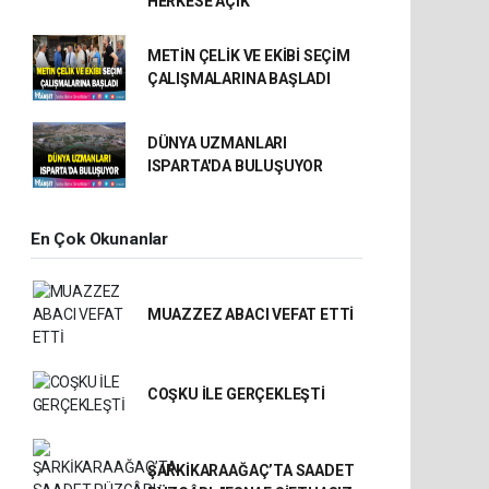
HERKESE AÇIK
METİN ÇELİK VE EKİBİ SEÇİM
ÇALIŞMALARINA BAŞLADI
DÜNYA UZMANLARI
ISPARTA'DA BULUŞUYOR
En Çok Okunanlar
MUAZZEZ ABACI VEFAT ETTİ
COŞKU İLE GERÇEKLEŞTİ
ŞARKİKARAAĞAÇ’TA SAADET