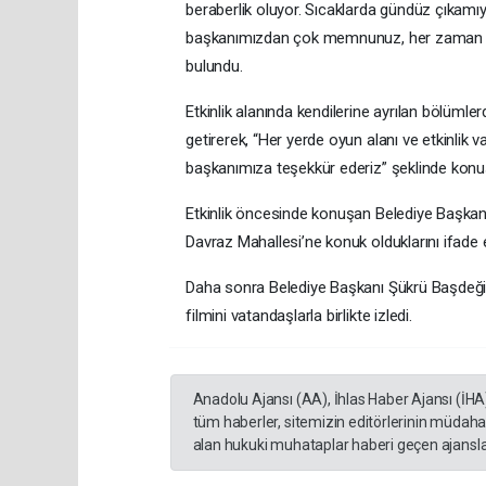
beraberlik oluyor. Sıcaklarda gündüz çıkamıyo
başkanımızdan çok memnunuz, her zaman ark
bulundu.
Etkinlik alanında kendilerine ayrılan bölümle
getirerek, “Her yerde oyun alanı ve etkinlik v
başkanımıza teşekkür ederiz” şeklinde konuş
Etkinlik öncesinde konuşan Belediye Başkan
Davraz Mahallesi’ne konuk olduklarını ifade e
Daha sonra Belediye Başkanı Şükrü Başde
filmini vatandaşlarla birlikte izledi.
Anadolu Ajansı (AA), İhlas Haber Ajansı (İHA
tüm haberler, sitemizin editörlerinin müdaha
alan hukuki muhataplar haberi geçen ajanslar