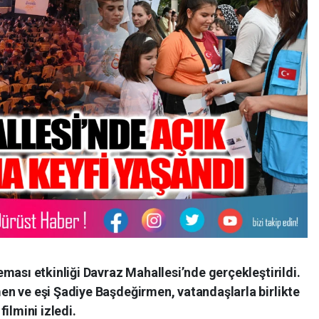
ması etkinliği Davraz Mahallesi’nde gerçekleştirildi.
n ve eşi Şadiye Başdeğirmen, vatandaşlarla birlikte
lmini izledi.