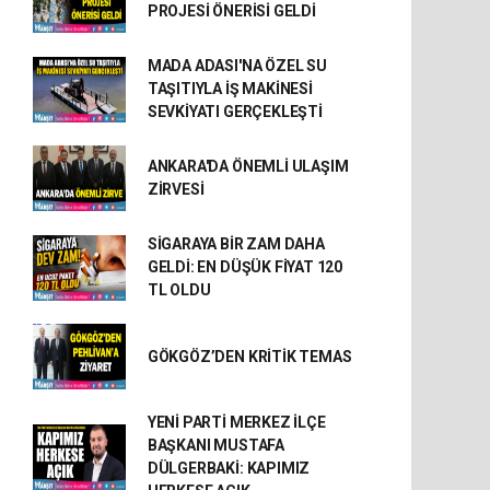
PROJESİ ÖNERİSİ GELDİ
MADA ADASI'NA ÖZEL SU
TAŞITIYLA İŞ MAKİNESİ
SEVKİYATI GERÇEKLEŞTİ
ANKARA'DA ÖNEMLİ ULAŞIM
ZİRVESİ
SİGARAYA BİR ZAM DAHA
GELDİ: EN DÜŞÜK FİYAT 120
TL OLDU
GÖKGÖZ’DEN KRİTİK TEMAS
YENİ PARTİ MERKEZ İLÇE
BAŞKANI MUSTAFA
DÜLGERBAKİ: KAPIMIZ