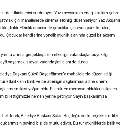
lerde etkinliklerini sürdürüyor. Yaz mevsiminin enerjisini tüm şehre
şatmak için mahallelerde sinema etkinliği düzenleniyor. Yaz Akşamı
kleştirildi. Etkinlik öncesinde çocuklar için oyun parkı kuruldu,
u. Çocuklar kendilerine yönelik etkinlik alanında güzel bir akşam
an tarafında gerçekleştirilen etkinliğe vatandaşlar büyük ilgi
eyfi yaşamak isteyen vatandaşlar, alanı doldurdu.
elediye Başkanı Şükrü Başdeğirmen’e mahallelerde düzenlediği
tür etkinliklerin birlik ve beraberliğin sağlanması adına önemli
arımızın ilgisi yoğun oldu. Etkinlikten memnun olduklarını ilgiden
imizi ilettiğimizde hemen yerine getiriyor. Sayın başkanımıza
 belirterek, Belediye Başkanı Şükrü Başdeğirmen’e teşekkür ettiler.
larımızın sevinci bizi de mutlu ediyor. Bu tür etkinliklerde birlik ve