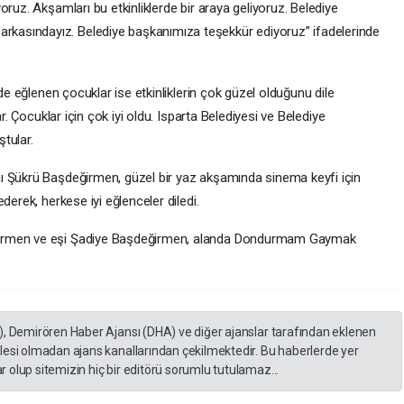
ruz. Akşamları bu etkinliklerde bir araya geliyoruz. Belediye
asındayız. Belediye başkanımıza teşekkür ediyoruz” ifadelerinde
rde eğlenen çocuklar ise etkinliklerin çok güzel olduğunu dile
ar. Çocuklar için çok iyi oldu. Isparta Belediyesi ve Belediye
tular.
ı Şükrü Başdeğirmen, güzel bir yaz akşamında sinema keyfi için
derek, herkese iyi eğlenceler diledi.
ğirmen ve eşi Şadiye Başdeğirmen, alanda Dondurmam Gaymak
), Demirören Haber Ajansı (DHA) ve diğer ajanslar tarafından eklenen
lesi olmadan ajans kanallarından çekilmektedir. Bu haberlerde yer
 olup sitemizin hiç bir editörü sorumlu tutulamaz...