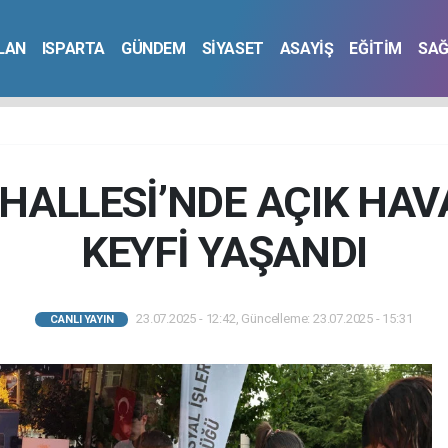
İLAN
ISPARTA
GÜNDEM
SİYASET
ASAYİŞ
EĞİTİM
SAĞ
HALLESİ’NDE AÇIK HAV
KEYFİ YAŞANDI
23.07.2025 - 12:42, Güncelleme: 23.07.2025 - 15:31
CANLI YAYIN