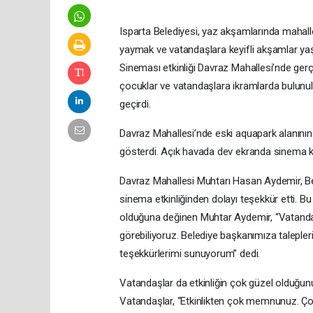
Isparta Belediyesi, yaz akşamlarında mahalle
yaymak ve vatandaşlara keyifli akşamlar ya
Sineması etkinliği Davraz Mahallesi’nde gerçe
çocuklar ve vatandaşlara ikramlarda bulunuld
geçirdi.
Davraz Mahallesi’nde eski aquapark alanının y
gösterdi. Açık havada dev ekranda sinema k
Davraz Mahallesi Muhtarı Hasan Aydemir, B
sinema etkinliğinden dolayı teşekkür etti. Bu 
olduğuna değinen Muhtar Aydemir, “Vatandaşl
görebiliyoruz. Belediye başkanımıza talepler
teşekkürlerimi sunuyorum” dedi.
Vatandaşlar da etkinliğin çok güzel olduğunu
Vatandaşlar, “Etkinlikten çok memnunuz. Çocuk