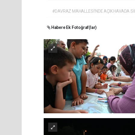
#DAVRAZ MAHALLESİ’NDE AÇIK HAVADA Sİ
Habere Ek Fotoğraf(lar)