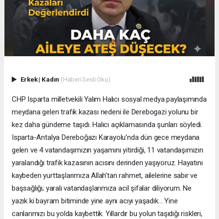
Erkek
|
Kadın
(Haberi Sesli Oku)
CHP Isparta milletvekili Yalım Halıcı sosyal medya paylaşımında
meydana gelen trafik kazası nedeni ile Derebogazi yolunu bir
kez daha gündeme taşıdı. Halıcı açıklamasında şunları söyledi.
Isparta-Antalya Dereboğazı Karayolu’nda dün gece meydana
gelen ve 4 vatandaşımızın yaşamını yitirdiği, 11 vatandaşımızın
yaralandığı trafik kazasının acısını derinden yaşıyoruz. Hayatını
kaybeden yurttaşlarımıza Allah’tan rahmet, ailelerine sabır ve
başsağlığı; yaralı vatandaşlarımıza acil şifalar diliyorum. Ne
yazık ki bayram bitiminde yine aynı acıyı yaşadık… Yine
canlarımızı bu yolda kaybettik. Yıllardır bu yolun taşıdığı riskleri,