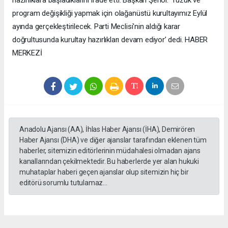
hazırlıklara başladıklarını ifade etti. Başkan Şenol: ‘Tüzük ve
program değişikliği yapmak için olağanüstü kurultayımız Eylül
ayında gerçekleştirilecek. Parti Meclisi'nin aldığı karar
doğrultusunda kurultay hazırlıkları devam ediyor’ dedi. HABER
MERKEZİ
Anadolu Ajansı (AA), İhlas Haber Ajansı (İHA), Demirören
Haber Ajansı (DHA) ve diğer ajanslar tarafından eklenen tüm
haberler, sitemizin editörlerinin müdahalesi olmadan ajans
kanallarından çekilmektedir. Bu haberlerde yer alan hukuki
muhataplar haberi geçen ajanslar olup sitemizin hiç bir
editörü sorumlu tutulamaz...