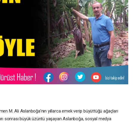
ğretmen M. Ali Aslanboğa’nın yıllarca emek verip büyüttüğü ağaçları
ldırı sonrası büyük üzüntü yaşayan Aslanboğa, sosyal medya