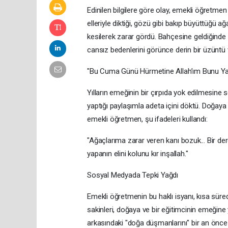
​Edinilen bilgilere göre olay, emekli öğretm
elleriyle diktiği, gözü gibi bakıp büyüttüğü ağ
kesilerek zarar gördü. Bahçesine geldiğind
cansız bedenlerini görünce derin bir üzüntü 
​"Bu Cuma Günü Hürmetine Allah’ım Bunu Yapa
​Yılların emeğinin bir çırpıda yok edilmesi
yaptığı paylaşımla adeta içini döktü. Doğay
emekli öğretmen, şu ifadeleri kullandı:
​"Ağaçlarıma zarar veren kanı bozuk... Bir 
yapanın elini kolunu kır inşallah."
​Sosyal Medyada Tepki Yağdı
​Emekli öğretmenin bu haklı isyanı, kısa sür
sakinleri, doğaya ve bir eğitimcinin emeğine y
arkasındaki "doğa düşmanlarını" bir an önce