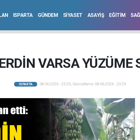
İLAN
ISPARTA
GÜNDEM
SİYASET
ASAYİŞ
EĞİTİM
SAĞ
DERDİN VARSA YÜZÜME 
08.06.2026 - 23:29, Güncelleme: 08.06.2026 - 23:29
ISPARTA