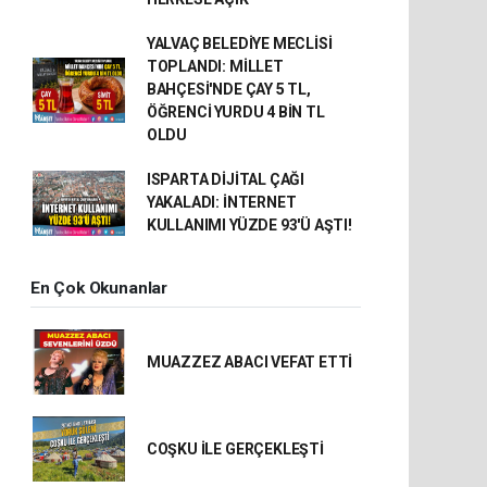
YALVAÇ BELEDİYE MECLİSİ
TOPLANDI: MİLLET
BAHÇESİ'NDE ÇAY 5 TL,
ÖĞRENCİ YURDU 4 BİN TL
OLDU
ISPARTA DİJİTAL ÇAĞI
YAKALADI: İNTERNET
KULLANIMI YÜZDE 93'Ü AŞTI!
En Çok Okunanlar
MUAZZEZ ABACI VEFAT ETTİ
COŞKU İLE GERÇEKLEŞTİ