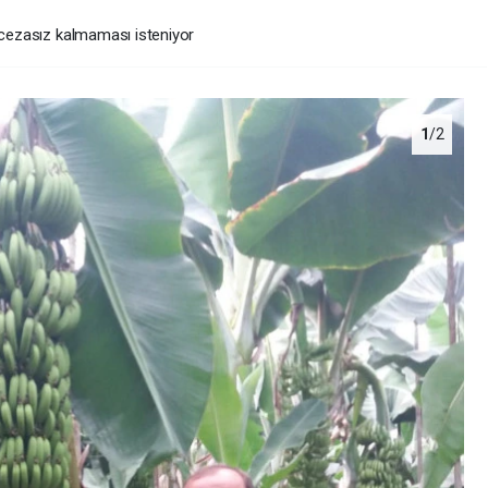
n cezasız kalmaması isteniyor
1
/2