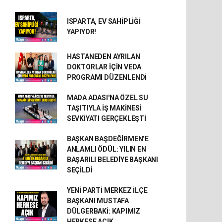
ISPARTA, EV SAHİPLİĞİ
YAPIYOR!
HASTANEDEN AYRILAN
DOKTORLAR İÇİN VEDA
PROGRAMI DÜZENLENDİ
MADA ADASI'NA ÖZEL SU
TAŞITIYLA İŞ MAKİNESİ
SEVKİYATI GERÇEKLEŞTİ
BAŞKAN BAŞDEĞİRMEN’E
ANLAMLI ÖDÜL: YILIN EN
BAŞARILI BELEDİYE BAŞKANI
SEÇİLDİ
YENİ PARTİ MERKEZ İLÇE
BAŞKANI MUSTAFA
DÜLGERBAKİ: KAPIMIZ
HERKESE AÇIK