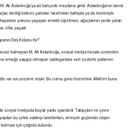
en M. Ali Aslanboğa’ya ait bahçede meydana geldi. Aslanboğa’nın kendi
açlar, kimliği belirsiz şahıslar tarafından baltayla ya da testereyle
e hayatının şokunu yaşayan emekli öğretmen, ağaçlarının yerde yatan
ve öfke yaşadı.
nın Elini Kolunu Kır!"
ne sessiz kalmayan M. Ali Aslanboğa, sosyal medya hesabı üzerinden
a ve emeğe saygısı olmayan saldırganlara sert sözlerle yüklenen
derdin var ise yüzüme söyle. Bu cuma günü hürmetine Allah'ım bunu
ede sosyal medyada büyük yankı uyandırdı. Takipçileri ve çevre
apılan bu çirkin saldırıyı lanetlerken, emniyet güçlerinin olayın
 bulması için çağrıda bulundu.