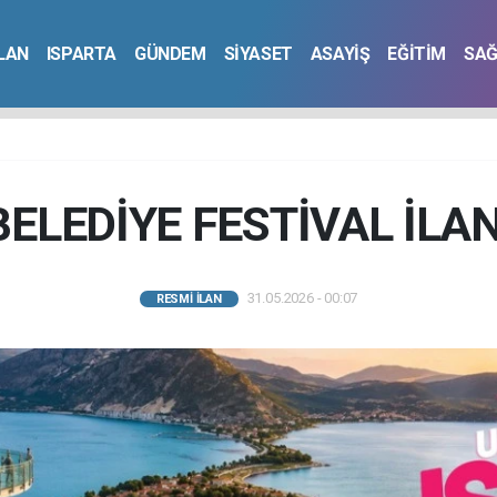
İLAN
ISPARTA
GÜNDEM
SİYASET
ASAYİŞ
EĞİTİM
SAĞ
BELEDİYE FESTİVAL İLAN
31.05.2026 - 00:07
RESMİ İLAN