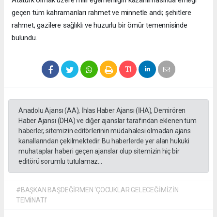
Atatürk olmak üzere milli egemenliğin kazanılmasında emeği
geçen tüm kahramanları rahmet ve minnetle andı; şehitlere
rahmet, gazilere sağlıklı ve huzurlu bir ömür temennisinde
bulundu.
Anadolu Ajansı (AA), İhlas Haber Ajansı (İHA), Demirören
Haber Ajansı (DHA) ve diğer ajanslar tarafından eklenen tüm
haberler, sitemizin editörlerinin müdahalesi olmadan ajans
kanallarından çekilmektedir. Bu haberlerde yer alan hukuki
muhataplar haberi geçen ajanslar olup sitemizin hiç bir
editörü sorumlu tutulamaz...
#BAŞKAN BAŞDEĞİRMEN ‘ÇOCUKLAR GELECEĞİMİZİN
TEMİNATI’