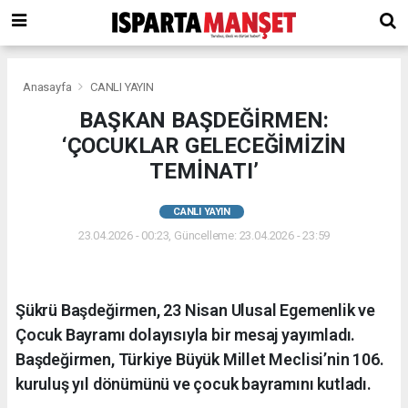
Anasayfa
CANLI YAYIN
BAŞKAN BAŞDEĞİRMEN:
‘ÇOCUKLAR GELECEĞİMİZİN
TEMİNATI’
CANLI YAYIN
23.04.2026 - 00:23, Güncelleme: 23.04.2026 - 23:59
Şükrü Başdeğirmen, 23 Nisan Ulusal Egemenlik ve
Çocuk Bayramı dolayısıyla bir mesaj yayımladı.
Başdeğirmen, Türkiye Büyük Millet Meclisi’nin 106.
kuruluş yıl dönümünü ve çocuk bayramını kutladı.