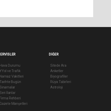
ERVİSLER
DİĞER
Hava Durumu
Sitede Ara
YYol ve Trafik
Anketler
Namaz Vakitleri
Biyografiler
Tarihte Bugün
Rüya Tabirleri
Sinamalar
Astroloji
Seri İlanlar
Firma Rehberi
Gazete Manşetleri