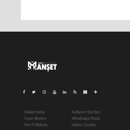
Pro-0.045
Hakkımızda
Kullanım Şartları
Yayın İlkeleri
Whatsapp İhbar
Veri Politikası
Haber Gönder