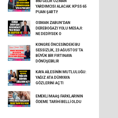
860 GELİR UZMAN
YARDIMCISI ALACAK: KPSS 65
PUAN ŞARTI!
OSMAN ZABUN’DAN
DEREBOĞAZI YOLU MESAJI:
NE DEDİYSEK O
KONGRE ÖNCESİNDEKİ BU
SESSİZLİK, 23 AĞUSTOS’TA
BÜYÜK BİR FIRTINAYA
DÖNÜŞEBİLİR
KAYA AİLESİNİN MUTLULUĞU:
YAĞIZ ATA DÜNYAYA
GÖZLERİNİ AÇTI
EMEKLİ MAAŞ FARKLARININ
ÖDEME TARİHİ BELLİ OLDU