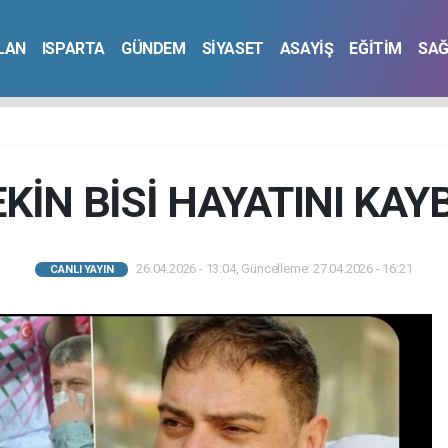
İLAN
ISPARTA
GÜNDEM
SİYASET
ASAYİŞ
EĞİTİM
SAĞ
KİN BİSİ HAYATINI KAY
26.04.2026 - 13:04, Güncelleme: 27.04.2026 - 16:21
CANLI YAYIN