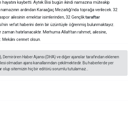
hayatını kaybetti. Aytek Bisi bugün ikindi namazına müteakip
 namazının ardından Karaağaç Mezarlığı’nda toprağa verilecek. 32
or ailesinin emektar isimlerinden, 32 Gençlik
taraftar
i’nin vefat haberini derin bir üzüntüyle öğrenmiş bulunmaktayız.
r zaman hatırlanacaktır. Merhuma Allah’tan rahmet, ailesine,
z. Mekânı cennet olsun.
), Demirören Haber Ajansı (DHA) ve diğer ajanslar tarafından eklenen
lesi olmadan ajans kanallarından çekilmektedir. Bu haberlerde yer
 olup sitemizin hiç bir editörü sorumlu tutulamaz...