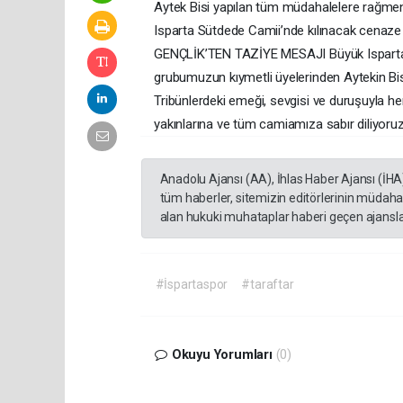
Aytek Bisi yapılan tüm müdahalelere rağmen 
Isparta Sütdede Camii’nde kılınacak cenaze
GENÇLİK’TEN TAZİYE MESAJI Büyük Ispartasp
grubumuzun kıymetli üyelerinden Aytekin Bis
Tribünlerdeki emeği, sevgisi ve duruşuyla he
yakınlarına ve tüm camiamıza sabır diliyoru
Anadolu Ajansı (AA), İhlas Haber Ajansı (İHA
tüm haberler, sitemizin editörlerinin müdaha
alan hukuki muhataplar haberi geçen ajanslar
#İspartaspor
#taraftar
Okuyu Yorumları
(0)