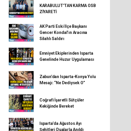
KARABULUT'TAN KARMA OSB
ZİYARETİ
AK Parti Eski İlçe Başkanı
Gencer Kondal’ın Aracına
Silahlı Saldırı
Emniyet Ekiplerinden Isparta
Genelinde Huzur Uygulaması
Zabun’dan Isparta-Konya Yolu
Mesajı: “Ne Dediysek O”
Coğrafi İşaretli Sütçüler
Kekiğinde Bereket
Isparta’da Ağustos Ayı
Şehitleri Dualarla Anıldı