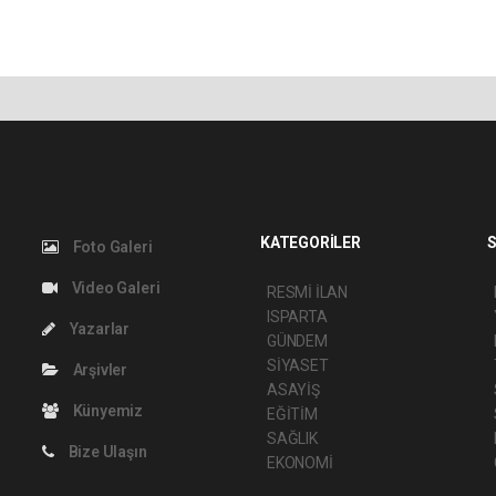
KATEGORİLER
S
Foto Galeri
Video Galeri
RESMİ İLAN
ISPARTA
Yazarlar
GÜNDEM
SİYASET
Arşivler
ASAYİŞ
Künyemiz
EĞİTİM
SAĞLIK
Bize Ulaşın
EKONOMİ