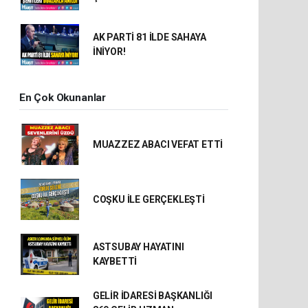
AK PARTİ 81 İLDE SAHAYA
İNİYOR!
En Çok Okunanlar
MUAZZEZ ABACI VEFAT ETTİ
COŞKU İLE GERÇEKLEŞTİ
ASTSUBAY HAYATINI
KAYBETTİ
GELİR İDARESİ BAŞKANLIĞI