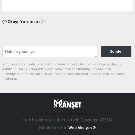
Okuyu Yorumları
(0)
Gonder
Yorum yazarak Topluluk Kuralları’nı kabul etmiş bulunuyor ve siteye yaptığınız
yorumunuzla ilgili doğrudan veya dolaylı tüm sorumluluğu tek başınıza
üstleniyorsunuz. Yazılan tüm yorumlardan site yönetimi hiçbir şekilde sorumlu
tutulamaz.
haber paketi
haber scripti
haber yazılımı
Tüm hakları saklı tutulmaktadır. Copyright 2026©
Haber Yazılımı :
Web Aksiyon ®