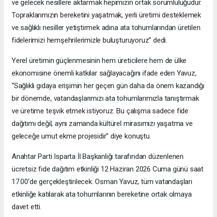
ve gelecek nesillere aktarmak hepimizin ortak sorumluluğudur.
Topraklarımızın bereketini yaşatmak, yerli üretimi desteklemek
ve sağlıklı nesiller yetiştirmek adına ata tohumlarından üretilen
fidelerimizi hemşehrilerimizle buluşturuyoruz” dedi.
Yerel üretimin güçlenmesinin hem üreticilere hem de ülke
ekonomisine önemli katkılar sağlayacağını ifade eden Yavuz,
“Sağlıklı gıdaya erişimin her geçen gün daha da önem kazandığı
bir dönemde, vatandaşlarımızı ata tohumlarımızla tanıştırmak
ve üretime teşvik etmek istiyoruz. Bu çalışma sadece fide
dağıtımı değil, aynı zamanda kültürel mirasımızı yaşatma ve
geleceğe umut ekme projesidir” diye konuştu.
Anahtar Parti Isparta İl Başkanlığı tarafından düzenlenen
ücretsiz fide dağıtım etkinliği 12 Haziran 2026 Cuma günü saat
17.00’de gerçekleştirilecek. Osman Yavuz, tüm vatandaşları
etkinliğe katılarak ata tohumlarının bereketine ortak olmaya
davet etti.